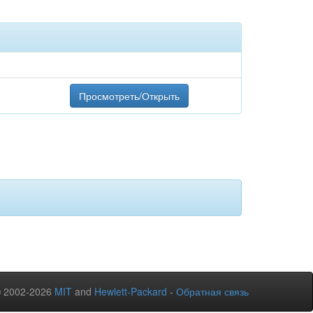
Просмотреть/Открыть
© 2002-2026
MIT
and
Hewlett-Packard
-
Обратная связь