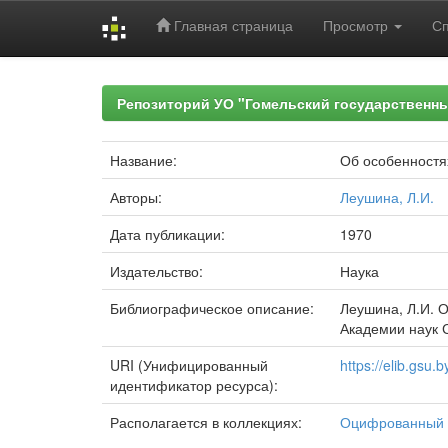
Главная страница
Просмотр
С
Skip
navigation
Репозиторий УО "Гомельский государственн
Название:
Об особенностя
Авторы:
Леушина, Л.И.
Дата публикации:
1970
Издательство:
Наука
Библиографическое описание:
Леушина, Л.И. О
Академии наук СС
URI (Унифицированный
https://elib.gsu
идентификатор ресурса):
Располагается в коллекциях:
Оцифрованный