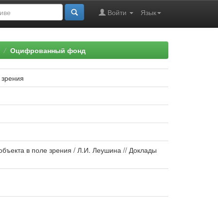
Войти
Язык
Оцифрованный фонд
 зрения
ъекта в поле зрения / Л.И. Леушина // Доклады