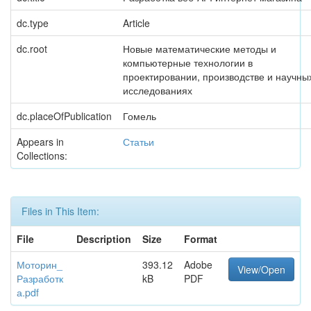
dc.type
Article
dc.root
Новые математические методы и
компьютерные технологии в
проектировании, производстве и научны
исследованиях
dc.placeOfPublication
Гомель
Appears in
Статьи
Collections:
Files in This Item:
File
Description
Size
Format
Моторин_
393.12
Adobe
View/Open
Разработк
kB
PDF
а.pdf