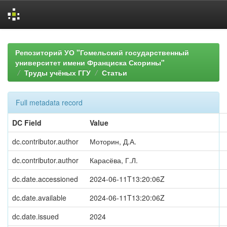
Skip
navigation
Репозиторий УО "Гомельский государственный
университет имени Франциска Скорины"
Труды учёных ГГУ
Статьи
Full metadata record
DC Field
Value
dc.contributor.author
Моторин, Д.А.
dc.contributor.author
Карасёва, Г.Л.
dc.date.accessioned
2024-06-11T13:20:06Z
dc.date.available
2024-06-11T13:20:06Z
dc.date.issued
2024