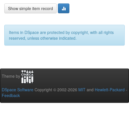
Show simple item record
Items in DSpace are protected by copyright, with all rights
reserved, unless otherwise indicated.
Theme by
DSpace Software
Copyright © 2002-2026
MIT
and
Hewlett-Packard
-
Feedback