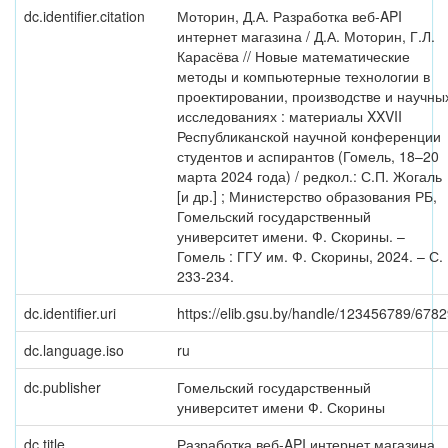
dc.identifier.citation
Моторин, Д.А. Разработка веб-API
интернет магазина / Д.А. Моторин, Г.Л.
Карасёва // Новые математические
методы и компьютерные технологии в
проектировании, производстве и научны
исследованиях : материалы XXVII
Республиканской научной конференции
студентов и аспирантов (Гомель, 18–20
марта 2024 года) / редкол.: С.П. Жогаль
[и др.] ; Министерство образования РБ,
Гомельский государственный
университет имени. Ф. Скорины. –
Гомель : ГГУ им. Ф. Скорины, 2024. – С.
233-234.
dc.identifier.uri
https://elib.gsu.by/handle/123456789/678
dc.language.iso
ru
dc.publisher
Гомельский государственный
университет имени Ф. Скорины
dc.title
Разработка веб-API интернет магазина