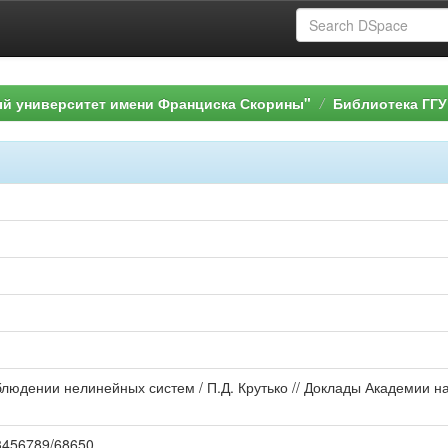
ый университет имени Франциска Скорины"
Библиотека ГГУ
аблюдении нелинейных систем / П.Д. Крутько // Доклады Академии нау
123456789/68650