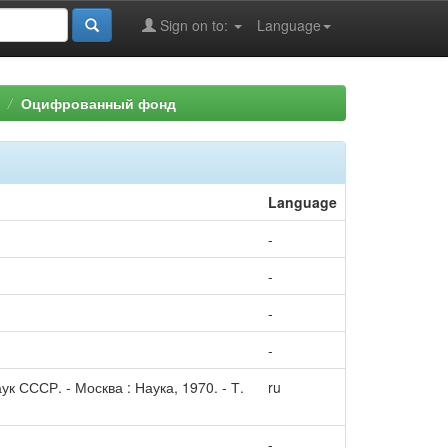
Sign on to:
Language
Оцифрованный фонд
Language
-
-
-
-
к СССР. - Москва : Наука, 1970. - Т.
ru
-