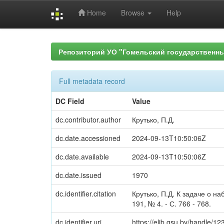
Home
Browse
Help
Skip
navigation
Репозиторий УО "Гомельский государственн
Full metadata record
DC Field
Value
dc.contributor.author
Крутько, П.Д.
dc.date.accessioned
2024-09-13T10:50:06Z
dc.date.available
2024-09-13T10:50:06Z
dc.date.issued
1970
dc.identifier.citation
Крутько, П.Д. К задаче о н
191, № 4. - С. 766 - 768.
dc.identifier.uri
https://elib.gsu.by/handle/