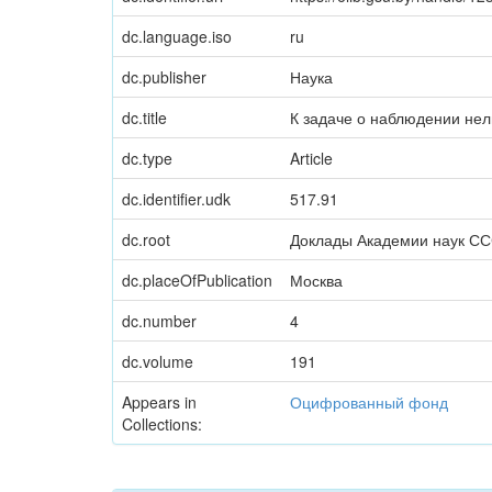
dc.language.iso
ru
dc.publisher
Наука
dc.title
К задаче о наблюдении не
dc.type
Article
dc.identifier.udk
517.91
dc.root
Доклады Академии наук С
dc.placeOfPublication
Москва
dc.number
4
dc.volume
191
Appears in
Оцифрованный фонд
Collections: