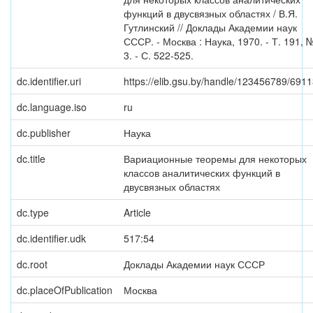
функций в двусвязных областях / В.Я.
Гутлинский // Доклады Академии наук
СССР. - Москва : Наука, 1970. - Т. 191, 
3. - С. 522-525.
dc.identifier.uri
https://elib.gsu.by/handle/123456789/691
dc.language.iso
ru
dc.publisher
Наука
dc.title
Вариационные теоремы для некоторых
классов аналитических функций в
двусвязных областях
dc.type
Article
dc.identifier.udk
517:54
dc.root
Доклады Академии наук СССР
dc.placeOfPublication
Москва