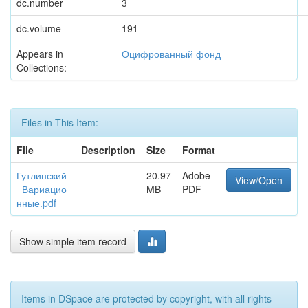
dc.number
3
dc.volume
191
Appears in
Оцифрованный фонд
Collections:
Files in This Item:
File
Description
Size
Format
Гутлинский
20.97
Adobe
View/Open
_Вариацио
MB
PDF
нные.pdf
Show simple item record
Items in DSpace are protected by copyright, with all rights