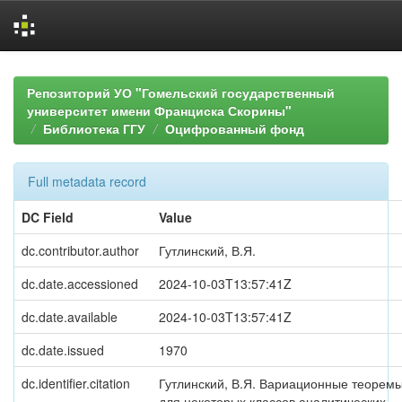
Skip
navigation
Репозиторий УО "Гомельский государственный
университет имени Франциска Скорины"
Библиотека ГГУ
Оцифрованный фонд
Full metadata record
DC Field
Value
dc.contributor.author
Гутлинский, В.Я.
dc.date.accessioned
2024-10-03T13:57:41Z
dc.date.available
2024-10-03T13:57:41Z
dc.date.issued
1970
dc.identifier.citation
Гутлинский, В.Я. Вариационные теорем
для некоторых классов аналитических