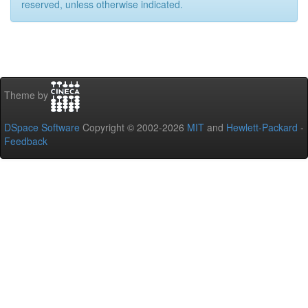
reserved, unless otherwise indicated.
Theme by
DSpace Software
Copyright © 2002-2026
MIT
and
Hewlett-Packard
-
Feedback