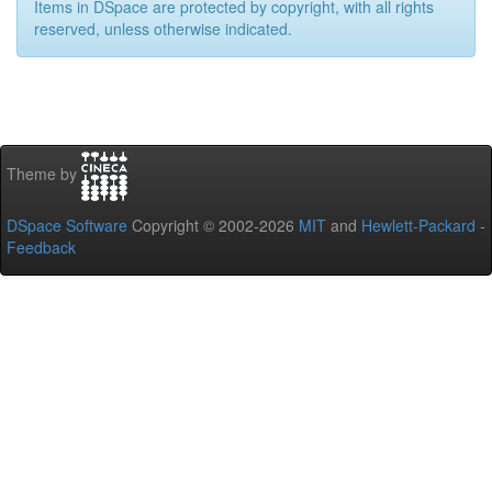
Items in DSpace are protected by copyright, with all rights
reserved, unless otherwise indicated.
Theme by
DSpace Software
Copyright © 2002-2026
MIT
and
Hewlett-Packard
-
Feedback