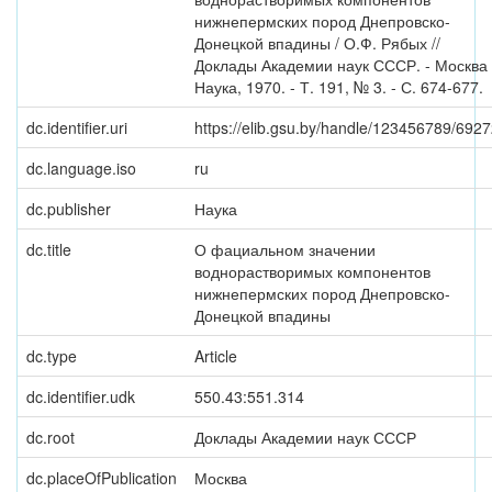
нижнепермских пород Днепровско-
Донецкой впадины / О.Ф. Рябых //
Доклады Академии наук СССР. - Москва 
Наука, 1970. - Т. 191, № 3. - С. 674-677.
dc.identifier.uri
https://elib.gsu.by/handle/123456789/692
dc.language.iso
ru
dc.publisher
Наука
dc.title
О фациальном значении
воднорастворимых компонентов
нижнепермских пород Днепровско-
Донецкой впадины
dc.type
Article
dc.identifier.udk
550.43:551.314
dc.root
Доклады Академии наук СССР
dc.placeOfPublication
Москва