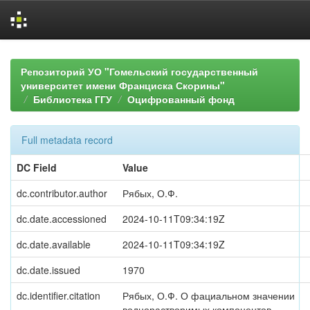
Skip
navigation
Репозиторий УО "Гомельский государственный
университет имени Франциска Скорины"
Библиотека ГГУ
Оцифрованный фонд
Full metadata record
DC Field
Value
dc.contributor.author
Рябых, О.Ф.
dc.date.accessioned
2024-10-11T09:34:19Z
dc.date.available
2024-10-11T09:34:19Z
dc.date.issued
1970
dc.identifier.citation
Рябых, О.Ф. О фациальном значении
воднорастворимых компонентов