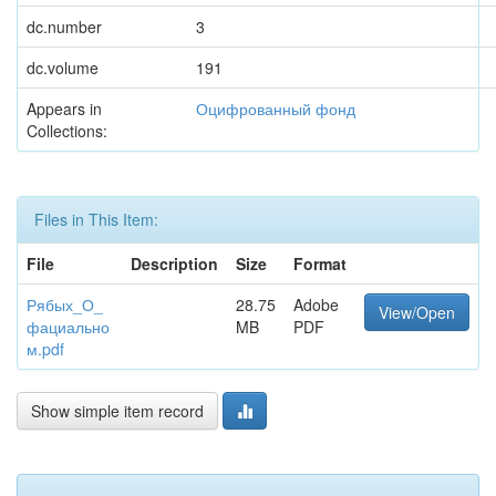
dc.number
3
dc.volume
191
Appears in
Оцифрованный фонд
Collections:
Files in This Item:
File
Description
Size
Format
Рябых_О_
28.75
Adobe
View/Open
фациально
MB
PDF
м.pdf
Show simple item record