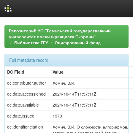
Skip
navigation
Репозиторий УО "Гомельский государственный
университет имени Франциска Скорины"
Библиотека ГГУ
Оцифрованный фонд
Full metadata record
DC Field
Value
dc.contributor.author
Хомич, В.И.
dc.date.accessioned
2024-10-14T11:57:11Z
dc.date.available
2024-10-14T11:57:11Z
dc.date.issued
1970
dc.identifier.citation
Хомич, В.И. О сложности алгорифмов,
связанных с реализацией логико-