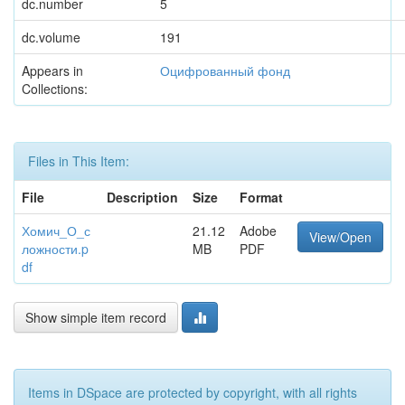
dc.number
5
dc.volume
191
Appears in
Оцифрованный фонд
Collections:
Files in This Item:
File
Description
Size
Format
Хомич_О_с
21.12
Adobe
View/Open
ложности.p
MB
PDF
df
Show simple item record
Items in DSpace are protected by copyright, with all rights