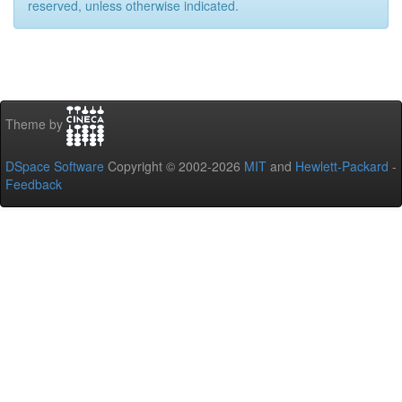
reserved, unless otherwise indicated.
Theme by
DSpace Software
Copyright © 2002-2026
MIT
and
Hewlett-Packard
-
Feedback