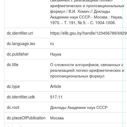
арифметических и пропозициональных
формул / В.И. Хомич // Доклады
Академии наук СССР.- Москва : Наука,
1970. - Т. 191, № 5. - С. 1004-1006.
dc.identifier.uri
https://elib.gsu.by/handle/123456789/692
dc.language.iso
ru
dc.publisher
Наука
dc.title
О сложности алгорифмов, связанных с
реализацией логико-арифметических и
пропозициональных формул
dc.type
Article
dc.identifier.udk
517.11
dc.root
Доклады Академии наук СССР
dc.placeOfPublication
Москва