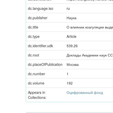
dc.language.iso
ru
dc.publisher
Наука
dc.title
О влиянии коагуляции выд
dc.type
Article
dc.identifier.udk
539.26
dc.root
Доклады Академии наук С
dc.placeOfPublication
Москва
dc.number
1
dc.volume
192
Appears in
Оцифрованный фонд
Collections: