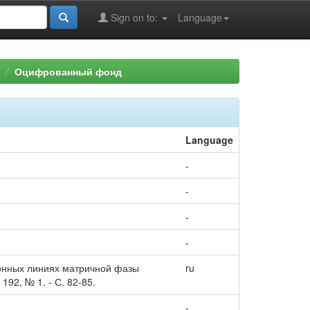
Sign on to:
Language
Оцифрованный фонд
Language
-
-
-
-
ионных линиях матричной фазы
ru
192, № 1. - С. 82-85.
-