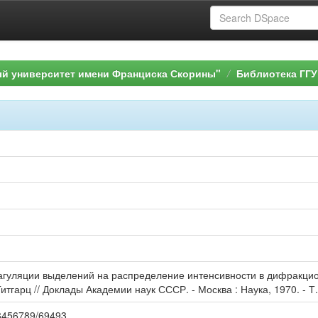
ый университет имени Франциска Скорины"
Библиотека ГГУ
коагуляции выделений на распределение интенсивности в дифракц
тгарц // Доклады Академии наук СССР. - Москва : Наука, 1970. - Т. 
123456789/69493