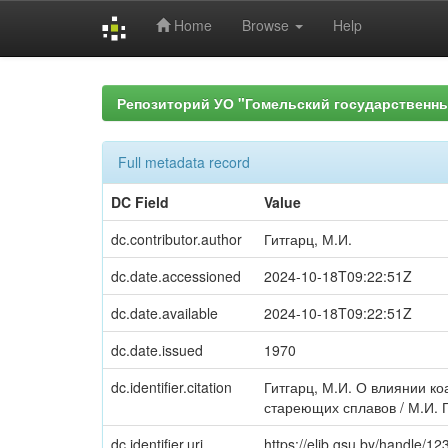
Home
Browse
Help
Skip
navigation
Репозиторий УО "Гомельский государственн
Full metadata record
DC Field
Value
dc.contributor.author
Гитгарц, М.И.
dc.date.accessioned
2024-10-18T09:22:51Z
dc.date.available
2024-10-18T09:22:51Z
dc.date.issued
1970
dc.identifier.citation
Гитгарц, М.И. О влиянии 
стареющих сплавов / М.И. Ги
dc.identifier.uri
https://elib.gsu.by/handle/