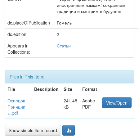
иностранным языкам: сохраняем
традиции и смотрим в будущее
dc.placeOfPublication
Гомель
dc.edition
2
Appears in
Статьи
Collections:
Files in This Item:
File
Description
Size
Format
Осипцов_
241.48
Adobe
View/Open
Принцип
kB
PDF
ы.pdf
Show simple item record