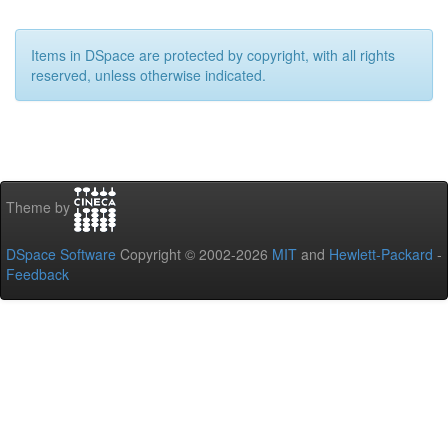
Items in DSpace are protected by copyright, with all rights
reserved, unless otherwise indicated.
Theme by
DSpace Software
Copyright © 2002-2026
MIT
and
Hewlett-Packard
-
Feedback