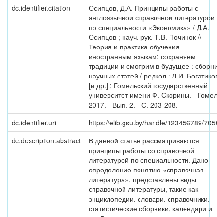
dc.identifier.citation
Осипцов, Д.А. Принципы работы с
англоязычной справочной литературой
по специальности «Экономика» / Д.А.
Осипцов ; науч. рук. Т.В. Починок //
Теория и практика обучения
иностранным языкам: сохраняем
традиции и смотрим в будущее : сборн
научных статей / редкол.: Л.И. Богатико
[и др.] ; Гомельский государственный
университет имени Ф. Скорины. - Гомел
2017. - Вып. 2. - С. 203-208.
dc.identifier.uri
https://elib.gsu.by/handle/123456789/705
dc.description.abstract
В данной статье рассматриваются
принципы работы со справочной
литературой по специальности. Дано
определение понятию «справочная
литература», представлены виды
справочной литературы, такие как
энциклопедии, словари, справочники,
статистические сборники, календари и