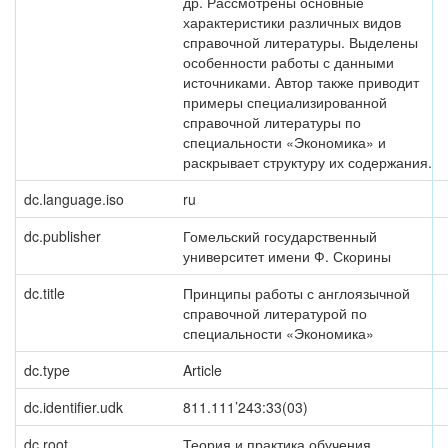
др. Рассмотрены основные
характеристики различных видов
справочной литературы. Выделены
особенности работы с данными
источниками. Автор также приводит
примеры специализированной
справочной литературы по
специальности «Экономика» и
раскрывает структуру их содержания.
dc.language.iso
ru
dc.publisher
Гомельский государственный
университет имени Ф. Скорины
dc.title
Принципы работы с англоязычной
справочной литературой по
специальности «Экономика»
dc.type
Article
dc.identifier.udk
811.111’243:33(03)
dc.root
Теория и практика обучения