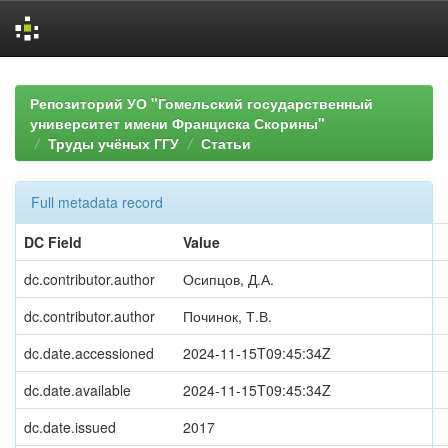
Skip
navigation
Репозиторий УО "Гомельский государственный
университет имени Франциска Скорины"
Труды учёных ГГУ
Статьи
Full metadata record
DC Field
Value
dc.contributor.author
Осипцов, Д.А.
dc.contributor.author
Починок, Т.В.
dc.date.accessioned
2024-11-15T09:45:34Z
dc.date.available
2024-11-15T09:45:34Z
dc.date.issued
2017