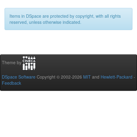
Items in DSpace are protected by copyright, with all rights
reserved, unless otherwise indicated.
Theme by
DSpace Software
Copyright © 2002-2026
MIT
and
Hewlett-Packard
-
Feedback