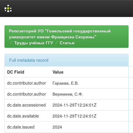
Skip
navigation
Репозиторий УО "Гомельский государственный
университет имени Франциска Скорины"
Труды учёных ГГУ
Статьи
Full metadata record
DC Field
Value
dc.contributor.author
Гараева, Е.В.
dc.contributor.author
Веремеев, С.Ф.
dc.date.accessioned
2024-11-29T12:24:01Z
dc.date.available
2024-11-29T12:24:01Z
dc.date.issued
2024