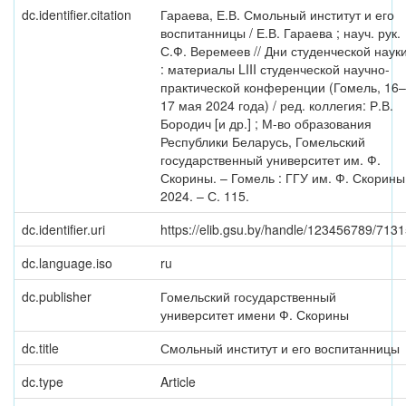
dc.identifier.citation
Гараева, Е.В. Смольный институт и его
воспитанницы / Е.В. Гараева ; науч. рук.
С.Ф. Веремеев // Дни студенческой наук
: материалы LIII студенческой научно-
практической конференции (Гомель, 16–
17 мая 2024 года) / ред. коллегия: Р.В.
Бородич [и др.] ; М-во образования
Республики Беларусь, Гомельский
государственный университет им. Ф.
Скорины. – Гомель : ГГУ им. Ф. Скорины
2024. – С. 115.
dc.identifier.uri
https://elib.gsu.by/handle/123456789/713
dc.language.iso
ru
dc.publisher
Гомельский государственный
университет имени Ф. Скорины
dc.title
Смольный институт и его воспитанницы
dc.type
Article