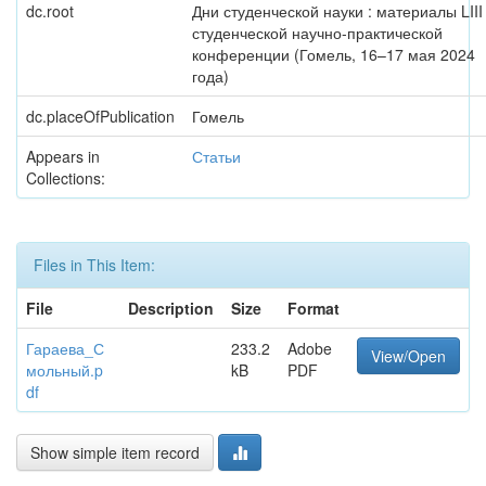
dc.root
Дни студенческой науки : материалы LIII
студенческой научно-практической
конференции (Гомель, 16–17 мая 2024
года)
dc.placeOfPublication
Гомель
Appears in
Статьи
Collections:
Files in This Item:
File
Description
Size
Format
Гараева_С
233.2
Adobe
View/Open
мольный.p
kB
PDF
df
Show simple item record