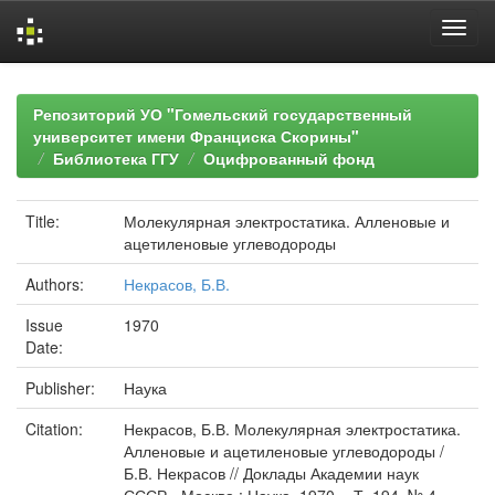
Skip
navigation
Репозиторий УО "Гомельский государственный
университет имени Франциска Скорины"
Библиотека ГГУ
Оцифрованный фонд
Title:
Молекулярная электростатика. Алленовые и
ацетиленовые углеводороды
Authors:
Некрасов, Б.В.
Issue
1970
Date:
Publisher:
Наука
Citation:
Некрасов, Б.В. Молекулярная электростатика.
Алленовые и ацетиленовые углеводороды /
Б.В. Некрасов // Доклады Академии наук