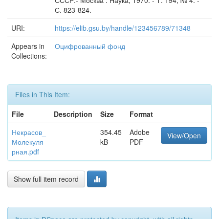
СССР.- Москва : Наука, 1970. - Т. 194, № 4. -
С. 823-824.
URI:
https://elib.gsu.by/handle/123456789/71348
Appears in
Оцифрованный фонд
Collections:
Files in This Item:
File
Description
Size
Format
Некрасов_
354.45
Adobe
View/Open
Молекуля
kB
PDF
рная.pdf
Show full item record