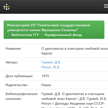
Skip
navigation
Репозиторий УО "Гомельский государственный
университет имени Франциска Скорины"
Библиотека ГГУ
Оцифрованный фонд
Название:
О диатомитах в олигоцене скибовой зоны
Карпат
Авторы:
Гуржий, Д.В.
Рипун, М.Б.
Дата публикации:
1970
Издательство:
Наука
Библиографическое
Гуржий, Д.В. О диатомитах в олигоцене
описание:
скибовой зоны Карпат / Д.В. Гуржий, М.Б.
Рипун // Доклады Академии наук СССР.-