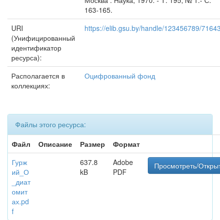
Москва : Наука, 1970. - Т. 195, № 1.- С.
163-165.
URI
https://elib.gsu.by/handle/123456789/7164
(Унифицированный
идентификатор
ресурса):
Располагается в
Оцифрованный фонд
коллекциях:
Файлы этого ресурса:
Файл
Описание
Размер
Формат
Гурж
637.8
Adobe
Просмотреть/Откры
ий_О
kB
PDF
_диат
омит
ах.pd
f