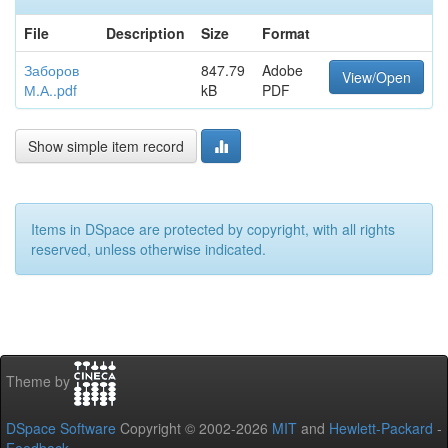
File
Description
Size
Format
Заборов
847.79
Adobe
View/Open
М.А..pdf
kB
PDF
Show simple item record
Items in DSpace are protected by copyright, with all rights
reserved, unless otherwise indicated.
Theme by
DSpace Software
Copyright © 2002-2026
MIT
and
Hewlett-Packard
-