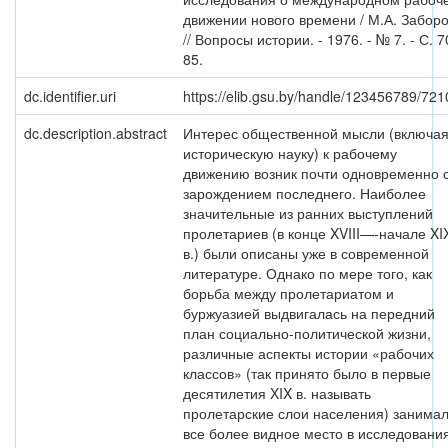
движении нового времени / М.А. Забор
// Вопросы истории. - 1976. - № 7. - С. 7
85.
dc.identifier.uri
https://elib.gsu.by/handle/123456789/721
dc.description.abstract
Интерес общественной мысли (включа
историческую науку) к рабочему
движению возник почти одновременно 
зарождением последнего. Наиболее
значительные из ранних выступлений
пролетариев (в конце XVIII—-начале XI
в.) были описаны уже в современной
литературе. Однако по мере того, как
борьба между пролетариатом и
буржуазией выдвигалась на передний
план социально-политической жизни,
различные аспекты истории «рабочих
классов» (так принято было в первые
десятилетия XIX в. называть
пролетарские слои населения) занима
все более видное место в исследовани