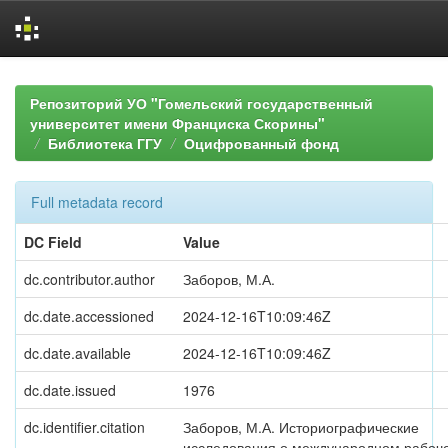
Skip
navigation
Репозиторий УО "Гомельский государственный
университет имени Франциска Скорины"
Библиотека ГГУ
Оцифрованный фонд
Full metadata record
DC Field
Value
dc.contributor.author
Заборов, М.А.
dc.date.accessioned
2024-12-16T10:09:46Z
dc.date.available
2024-12-16T10:09:46Z
dc.date.issued
1976
dc.identifier.citation
Заборов, М.А. Историографические
исследования о международном рабоч