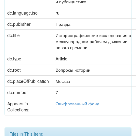
и публицистике.
dc.language.iso
ru
dc.publisher
Правда
dc.title
Историографические исследования о
международном рабочем движении
нового времени
dc.type
Article
dc.root
Вопросы истории
dc.placeOfPublication
Москва
dc.number
7
Appears in
Оцифрованный фонд
Collections:
Files in This Item: