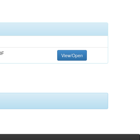
DF
View/Open