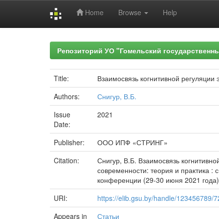
Home
Browse
Help
Skip
navigation
Репозиторий УО "Гомельский государственн
Title:
Взаимосвязь когнитивной регуляции 
Authors:
Снигур, В.Б.
Issue
2021
Date:
Publisher:
ООО ИПФ «СТРИНГ»
Citation:
Снигур, В.Б. Взаимосвязь когнитивно
современности: теория и практика :
конференции (29-30 июня 2021 года)
URI:
https://elib.gsu.by/handle/123456789/
Appears in
Статьи