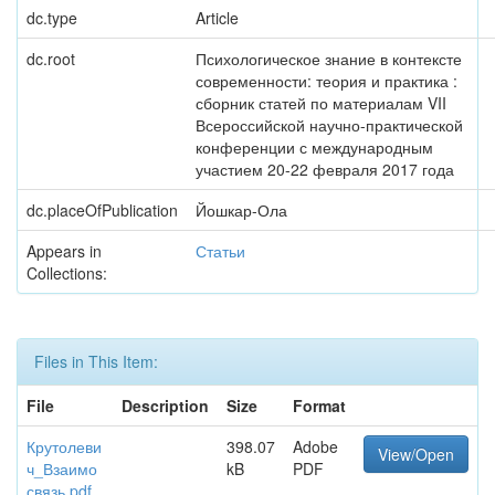
dc.type
Article
dc.root
Психологическое знание в контексте
современности: теория и практика :
сборник статей по материалам VII
Всероссийской научно-практической
конференции с международным
участием 20-22 февраля 2017 года
dc.placeOfPublication
Йошкар-Ола
Appears in
Статьи
Collections:
Files in This Item:
File
Description
Size
Format
Крутолеви
398.07
Adobe
View/Open
ч_Взаимо
kB
PDF
связь.pdf