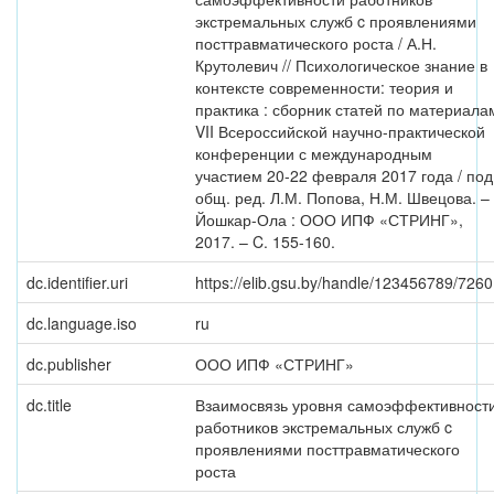
экстремальных служб c проявлениями
посттравматического роста / А.Н.
Крутолевич // Психологическое знание в
контексте современности: теория и
практика : сборник статей по материала
VII Всероссийской научно-практической
конференции с международным
участием 20-22 февраля 2017 года / под
общ. ред. Л.М. Попова, Н.М. Швецова. –
Йошкар-Ола : ООО ИПФ «СТРИНГ»,
2017. – C. 155-160.
dc.identifier.uri
https://elib.gsu.by/handle/123456789/726
dc.language.iso
ru
dc.publisher
ООО ИПФ «СТРИНГ»
dc.title
Взаимосвязь уровня самоэффективност
работников экстремальных служб c
проявлениями посттравматического
роста