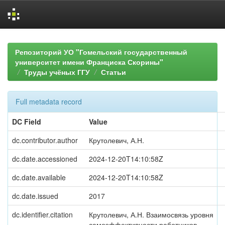
Skip
navigation
Репозиторий УО "Гомельский государственный
университет имени Франциска Скорины"
Труды учёных ГГУ
Статьи
Full metadata record
DC Field
Value
dc.contributor.author
Крутолевич, А.Н.
dc.date.accessioned
2024-12-20T14:10:58Z
dc.date.available
2024-12-20T14:10:58Z
dc.date.issued
2017
dc.identifier.citation
Крутолевич, А.Н. Взаимосвязь уровня
самоэффективности работников