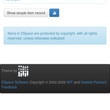
Show simple item record
Items in DSpace are protected by copyright, with all rights
reserved, unless otherwise indicated.
Theme by
DSpace Software
Copyright © 2002-2026
MIT
and
Hewlett-Packard
-
Feedback