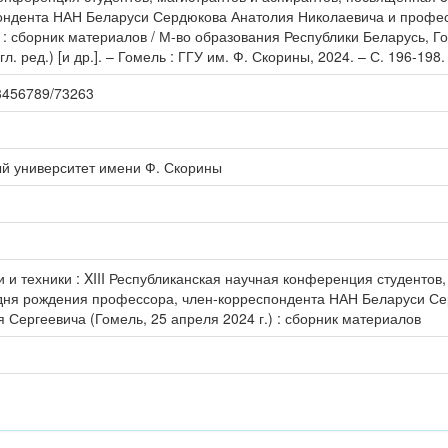
ондента НАН Беларуси Сердюкова Анатолия Николаевича и профес
) : сборник материалов / М-во образования Республики Беларусь, Го
л. ред.) [и др.]. – Гомель : ГГУ им. Ф. Скорины, 2024. – С. 196-198.
123456789/73263
ый университет имени Ф. Скорины
и техники : XIII Республиканская научная конференция студентов,
дня рождения профессора, член-корреспондента НАН Беларуси Се
 Сергеевича (Гомель, 25 апреля 2024 г.) : сборник материалов