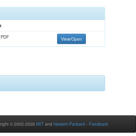
t
 PDF
View/Open
right © 2002-2026
MIT
and
Hewlett-Packard
-
Feedback