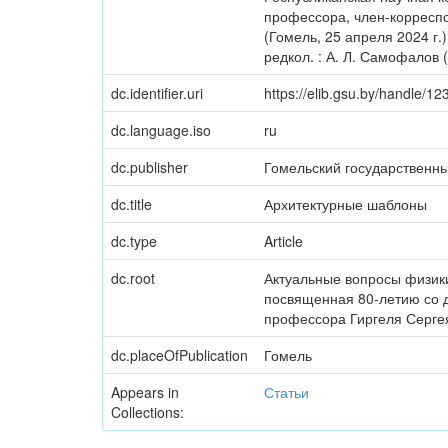
профессора, член-корресп
(Гомель, 25 апреля 2024 г.
редкол. : А. Л. Самофалов (г
dc.identifier.uri
https://elib.gsu.by/handle/
dc.language.iso
ru
dc.publisher
Гомельский государственн
dc.title
Архитектурные шаблоны
dc.type
Article
dc.root
Актуальные вопросы физики 
посвященная 80-летию со 
профессора Гиргеля Сергея
dc.placeOfPublication
Гомель
Appears in
Статьи
Collections: