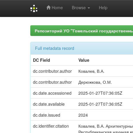
Home
Browse
Help
Skip
navigation
Репозиторий УО "Гомельский государственн
Full metadata record
DC Field
Value
dc.contributor.author
Ковалев, В.А.
dc.contributor.author
Дерюжкова, О.М.
dc.date.accessioned
2025-01-27T07:36:05Z
dc.date.available
2025-01-27T07:36:05Z
dc.date.issued
2024
dc.identifier.citation
Ковалев, В.А. Архитектурные
Республиканская научная к