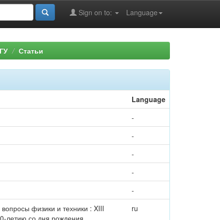
Sign on to:
Language
ГУ
Статьи
Language
-
-
-
-
-
 вопросы физики и техники : XIII
ru
80-летию со дня рождения