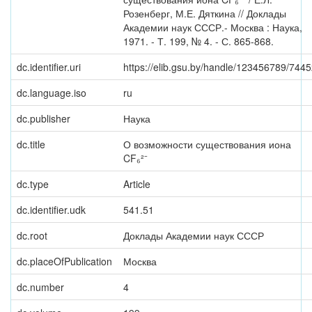
Розенберг, М.Е. Дяткина // Доклады
Академии наук СССР.- Москва : Наука,
1971. - Т. 199, № 4. - С. 865-868.
dc.identifier.uri
https://elib.gsu.by/handle/123456789/744
dc.language.iso
ru
dc.publisher
Наука
dc.title
О возможности существования иона
CF₆²⁻
dc.type
Article
dc.identifier.udk
541.51
dc.root
Доклады Академии наук СССР
dc.placeOfPublication
Москва
dc.number
4