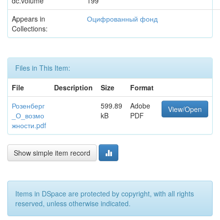
dc.volume
199
Appears in
Оцифрованный фонд
Collections:
Files in This Item:
File
Description
Size
Format
Розенберг
599.89
Adobe
View/Open
_О_возмо
kB
PDF
жности.pdf
Show simple item record
Items in DSpace are protected by copyright, with all rights
reserved, unless otherwise indicated.