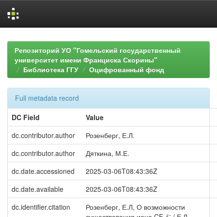
Skip
navigation
Репозиторий УО "Гомельский государственный
университет имени Франциска Скорины"
Библиотека ГГУ
Оцифрованный фонд
Full metadata record
DC Field
Value
dc.contributor.author
Розенберг, Е.Л.
dc.contributor.author
Дяткина, М.Е.
dc.date.accessioned
2025-03-06T08:43:36Z
dc.date.available
2025-03-06T08:43:36Z
dc.identifier.citation
Розенберг, Е.Л, О возможности
существования иона CF₆²⁻ / Е.Л.