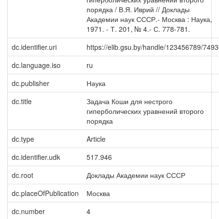
порядка / В.Я. Иврий // Доклады
Академии наук СССР.- Москва : Наука,
1971. - Т. 201, № 4.- С. 778-781.
dc.identifier.uri
https://elib.gsu.by/handle/123456789/749
dc.language.iso
ru
dc.publisher
Наука
dc.title
Задача Коши для нестрого
гиперболических уравнений второго
порядка
dc.type
Article
dc.identifier.udk
517.946
dc.root
Доклады Академии наук СССР
dc.placeOfPublication
Москва
dc.number
4