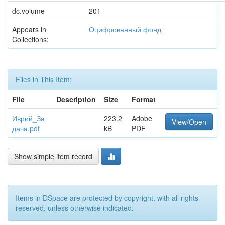
dc.volume
201
Appears in
Оцифрованный фонд
Collections:
Files in This Item:
File
Description
Size
Format
Иврий_За
223.2
Adobe
View/Open
дача.pdf
kB
PDF
Show simple item record
Items in DSpace are protected by copyright, with all rights
reserved, unless otherwise indicated.