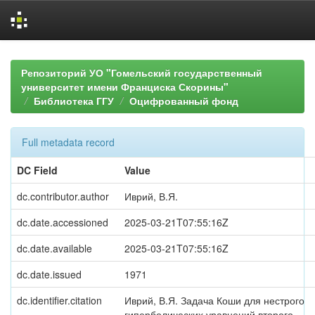
Skip
navigation
Репозиторий УО "Гомельский государственный
университет имени Франциска Скорины"
Библиотека ГГУ
Оцифрованный фонд
Full metadata record
DC Field
Value
dc.contributor.author
Иврий, В.Я.
dc.date.accessioned
2025-03-21T07:55:16Z
dc.date.available
2025-03-21T07:55:16Z
dc.date.issued
1971
dc.identifier.citation
Иврий, В.Я. Задача Коши для нестрого
гиперболических уравнений второго