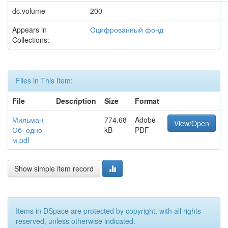
dc.volume
200
Appears in
Оцифрованный фонд
Collections:
Files in This Item:
File
Description
Size
Format
Мильман_
774.68
Adobe
View/Open
Об_одно
kB
PDF
м.pdf
Show simple item record
Items in DSpace are protected by copyright, with all rights
reserved, unless otherwise indicated.