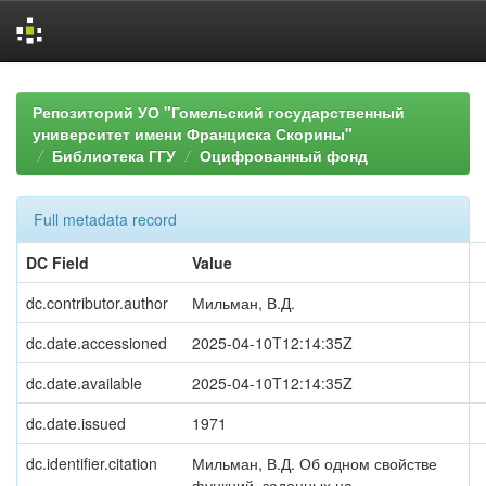
Skip
navigation
Репозиторий УО "Гомельский государственный
университет имени Франциска Скорины"
Библиотека ГГУ
Оцифрованный фонд
Full metadata record
DC Field
Value
dc.contributor.author
Мильман, В.Д.
dc.date.accessioned
2025-04-10T12:14:35Z
dc.date.available
2025-04-10T12:14:35Z
dc.date.issued
1971
dc.identifier.citation
Мильман, В.Д. Об одном свойстве
функций, заданных на