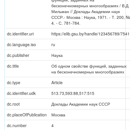
бесконечномерных многообразиях / В.Д.
Мильман // Доклады Академии наук
СССР.- Москва : Наука, 1971. - Т. 200, №
4. - С. 781-784.
dc.identifier.uri
https://elib.gsu.by/handle/123456789/754
dc.language.iso
ru
dc.publisher
Наука
dc.title
Об одном свойстве функций, заданных
на бесконечномерных многообразиях
dc.type
Article
dc.identifier.udk
513.73,593:88,517:515
dc.root
Доклады Академии наук СССР
dc.placeOfPublication
Москва
dc.number
4