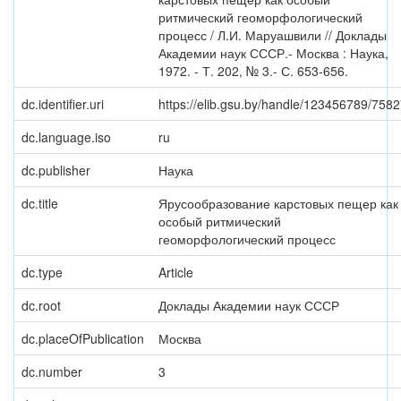
ритмический геоморфологический
процесс / Л.И. Маруашвили // Доклады
Академии наук СССР.- Москва : Наука,
1972. - Т. 202, № 3.- С. 653-656.
dc.identifier.uri
https://elib.gsu.by/handle/123456789/758
dc.language.iso
ru
dc.publisher
Наука
dc.title
Ярусообразование карстовых пещер как
особый ритмический
геоморфологический процесс
dc.type
Article
dc.root
Доклады Академии наук СССР
dc.placeOfPublication
Москва
dc.number
3