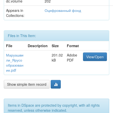
dc.volume
202
Appears in
Оцифрованный фонд
Collections:
Files in This Item:
File
Description
Size
Format
Маруашви
201.02
Adobe
View/Open
ли_Ярусо
kB
PDF
образован
ие.pdf
Show simple item record
Items in DSpace are protected by copyright, with all rights
reserved, unless otherwise indicated.