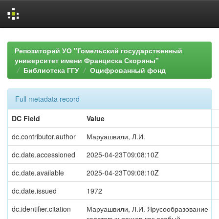
Skip
navigation
Репозиторий УО "Гомельский государственный
университет имени Франциска Скорины"
Библиотека ГГУ
Оцифрованный фонд
Full metadata record
DC Field
Value
dc.contributor.author
Маруашвили, Л.И.
dc.date.accessioned
2025-04-23T09:08:10Z
dc.date.available
2025-04-23T09:08:10Z
dc.date.issued
1972
dc.identifier.citation
Маруашвили, Л.И. Ярусообразование
карстовых пещер как особый