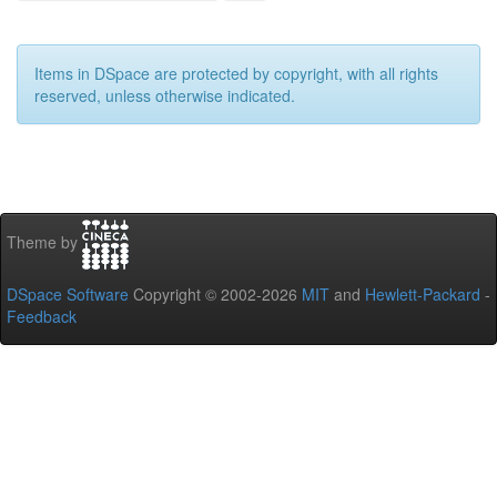
Items in DSpace are protected by copyright, with all rights
reserved, unless otherwise indicated.
Theme by
DSpace Software
Copyright © 2002-2026
MIT
and
Hewlett-Packard
-
Feedback