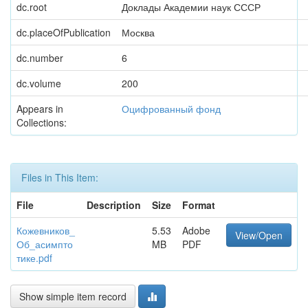
dc.root
Доклады Академии наук СССР
dc.placeOfPublication
Москва
dc.number
6
dc.volume
200
Appears in
Оцифрованный фонд
Collections:
Files in This Item:
File
Description
Size
Format
Кожевников_
5.53
Adobe
View/Open
Об_асимпто
MB
PDF
тике.pdf
Show simple item record