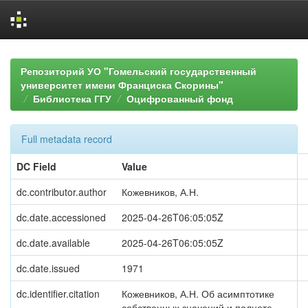
Skip
navigation
Репозиторий УО "Гомельский государственный
университет имени Франциска Скорины"
Библиотека ГГУ
Оцифрованный фонд
Full metadata record
DC Field
Value
dc.contributor.author
Кожевников, А.Н.
dc.date.accessioned
2025-04-26T06:05:05Z
dc.date.available
2025-04-26T06:05:05Z
dc.date.issued
1971
dc.identifier.citation
Кожевников, А.Н. Об асимптотике
собственных значений и полноте