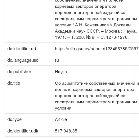
корневых векторов оператора,
порожденного краевой задачей со
спектральным параметром в граничном
условии / А.Н. Кожевников // Доклады
Академии наук СССР. – Москва : Наука,
1971. – Т. 200, № 6. – С. 1273-1276.
dc.identifier.uri
https://elib.gsu.by/handle/123456789/759
dc.language.iso
ru
dc.publisher
Наука
dc.title
Об асимптотике собственных значений и
полноте корневых векторов оператора,
порожденного краевой задачей со
спектральным параметром в граничном
условии
dc.type
Article
dc.identifier.udk
517.948.35