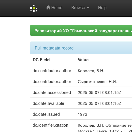
Home
Browse
Help
Skip
navigation
Репозиторий УО "Гомельский государственн
Full metadata record
DC Field
Value
dc.contributor.author
Королев, В.Н.
dc.contributor.author
Сыромятников, Н.И.
dc.date.accessioned
2025-05-07T08:01:15Z
dc.date.available
2025-05-07T08:01:15Z
dc.date.issued
1972
dc.identifier.citation
Королев, В.Н. Обтекание т
Москва : Наука, 1972. - Т. 2