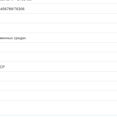
123456789/76306
иженных средах
ССР