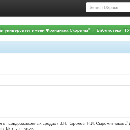
ый университет имени Франциска Скорины"
Библиотека ГГУ
ел в псевдоожиженных средах / В.Н. Королев, Н.И. Сыромятников /
03, № 1. - С. 58-59.