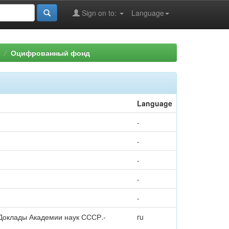
Sign on to:
Language
Оцифрованный фонд
Language
-
-
-
-
-
/ Доклады Академии наук СССР.-
ru