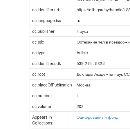
dc.identifier.uri
https://elib.gsu.by/handle/
dc.language.iso
ru
dc.publisher
Наука
dc.title
Обтекание тел в псевдоож
dc.type
Article
dc.identifier.udk
539.215 : 532.5
dc.root
Доклады Академии наук С
dc.placeOfPublication
Москва
dc.number
1
dc.volume
203
Appears in
Оцифрованный фонд
Collections: