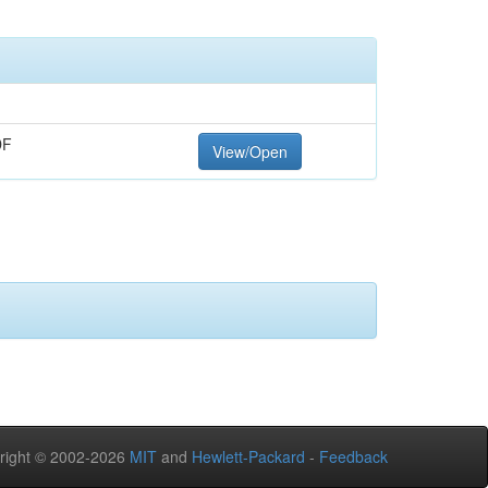
DF
View/Open
right © 2002-2026
MIT
and
Hewlett-Packard
-
Feedback