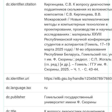
dc.identifier.citation
Киргинцева, С.В. К вопросу диагностики
подшипников скольжения из волокнисты
композитов / С.В. Киргинцева, В.В.
Можаровский // Новые математические
методы и компьютерные технологии в
проектировании, производстве и научны
исследованиях : материалы XXVIII
Республиканской научной конференции
студентов и аспирантов (Гомель, 17–19
марта 2025 года) / М-во образования
Республики Беларусь, Гомельский гос. у
т им. Ф. Скорины ; редкол. : С.П. Жогаль
(гл. ред.) [и др.]. – Гомель : ГГУ им. Ф.
Скорины, 2025. – Ч. 1. - С. 43-44.
dc.identifier.uri
https://elib.gsu.by/handle/123456789/766
dc.language.iso
ru
dc.publisher
Гомельский государственный
университет имени Ф. Скорины
dc.title
К вопросу диагностики подшипников