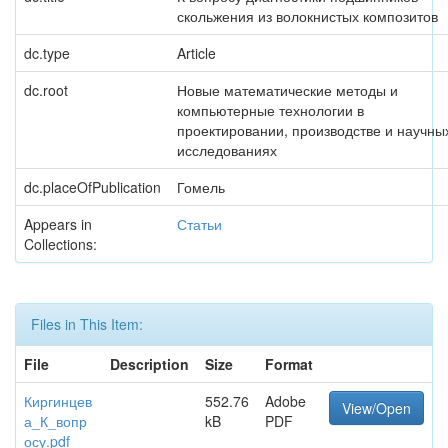
скольжения из волокнистых композитов
dc.type
Article
dc.root
Новые математические методы и
компьютерные технологии в
проектировании, производстве и научны
исследованиях
dc.placeOfPublication
Гомель
Appears in
Статьи
Collections:
Files in This Item:
File
Description
Size
Format
Киргинцев
552.76
Adobe
View/Open
а_К_вопр
kB
PDF
осу.pdf