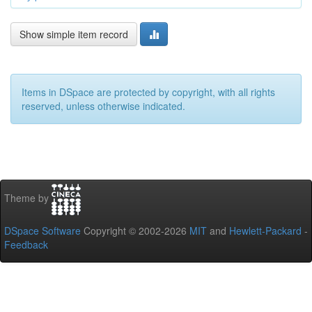
Show simple item record
Items in DSpace are protected by copyright, with all rights
reserved, unless otherwise indicated.
Theme by
DSpace Software
Copyright © 2002-2026
MIT
and
Hewlett-Packard
-
Feedback