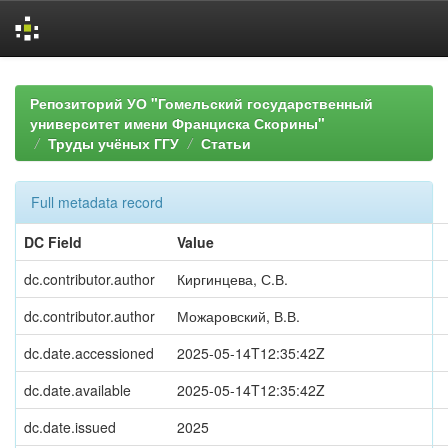
Skip
navigation
Репозиторий УО "Гомельский государственный
университет имени Франциска Скорины"
Труды учёных ГГУ
Статьи
Full metadata record
DC Field
Value
dc.contributor.author
Киргинцева, С.В.
dc.contributor.author
Можаровский, В.В.
dc.date.accessioned
2025-05-14T12:35:42Z
dc.date.available
2025-05-14T12:35:42Z
dc.date.issued
2025