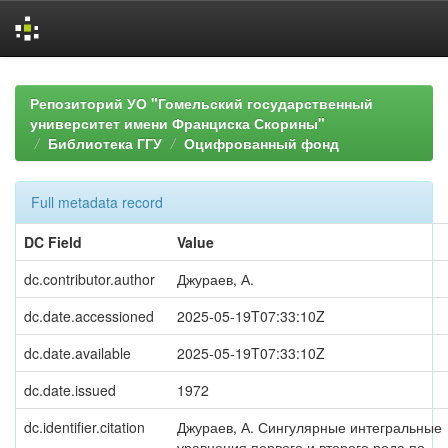
Skip
navigation
Репозиторий УО "Гомельский государственный
университет имени Франциска Скорины"
Библиотека ГГУ
Оцифрованный фонд
Full metadata record
DC Field
Value
dc.contributor.author
Джураев, А.
dc.date.accessioned
2025-05-19T07:33:10Z
dc.date.available
2025-05-19T07:33:10Z
dc.date.issued
1972
dc.identifier.citation
Джураев, А. Сингулярные интегральные
уравнения первого и второго рода по