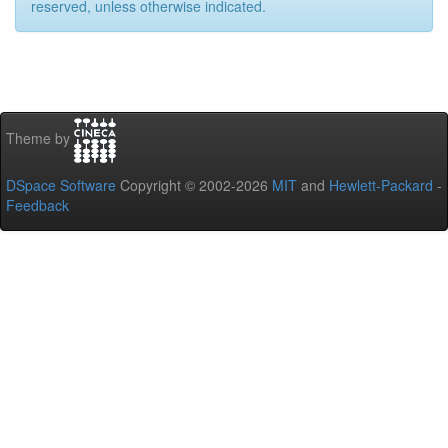
reserved, unless otherwise indicated.
Theme by
DSpace Software
Copyright © 2002-2026
MIT
and
Hewlett-Packard
-
Feedback