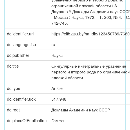
ограниченной плоской области / А.
Джураев // Доклады Академии наук СССР
- Москва : Наука, 1972. - Т. 203, № 4. - С.
742-745.
dc.identifier.uri
https://elib.gsu.by/handle/123456789/768
dc.language.iso
ru
dc.publisher
Наука
dc.title
Сингулярные интегральные уравнения
первого и второго рода по ограниченной
плоской области
dc.type
Article
dc.identifier.udk
517.948
dc.root
Доклады Академии наук СССР
dc.placeOfPublication
Гомель