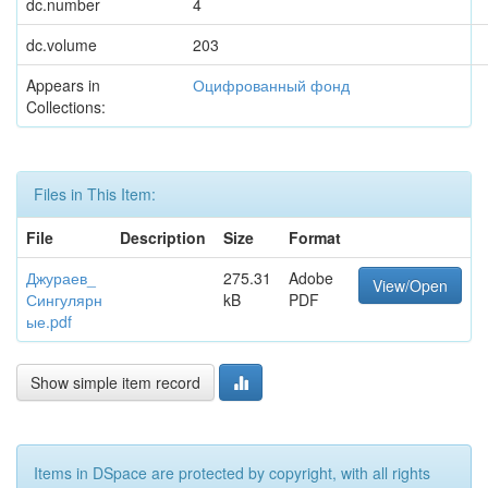
dc.number
4
dc.volume
203
Appears in
Оцифрованный фонд
Collections:
Files in This Item:
File
Description
Size
Format
Джураев_
275.31
Adobe
View/Open
Сингулярн
kB
PDF
ые.pdf
Show simple item record
Items in DSpace are protected by copyright, with all rights