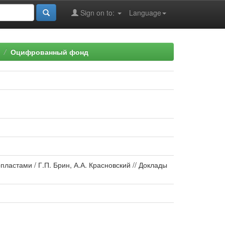
Sign on to:
Language
Оцифрованный фонд
астами / Г.П. Брин, А.А. Красновский // Доклады