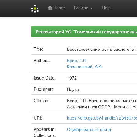
Home
Browse
Help
Skip
navigation
Репозиторий УО "Гомельский государственн
Title:
Восстановление метилвиологена 
Authors:
Брин, Г.П.
Красновский, А.А.
Issue Date:
1972
Publisher:
Наука
Citation:
Брин, Г.П. Восстановление метил
Академии наук СССР.- Москва : Нау
URI:
https://elib.gsu.by/handle/1234567
Appears in
Оцифрованный фонд
Collections: