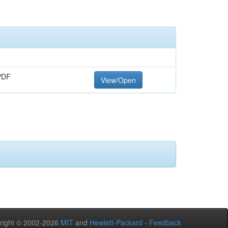
PDF
View/Open
right © 2002-2026
MIT
and
Hewlett-Packard
-
Feedback