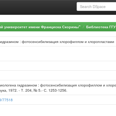
ый университет имени Франциска Скорины"
Библиотека ГГУ
гидразином : фотосенсибилизация хлорофиллом и хлоропластами
виологена гидразином : фотосенсибилизация хлорофиллом и хлоропл
ка, 1972. - Т. 204, № 5.- С. 1253-1256.
89/77518