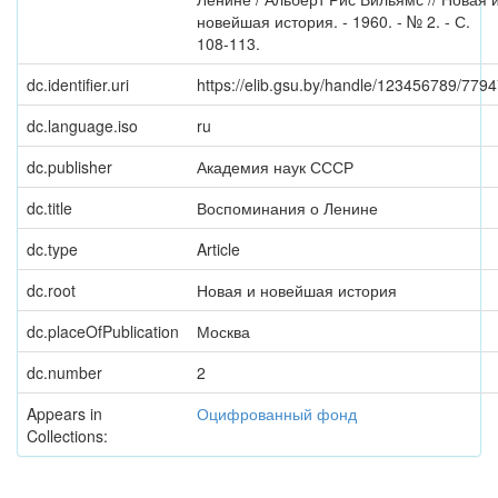
новейшая история. - 1960. - № 2. - С.
108-113.
dc.identifier.uri
https://elib.gsu.by/handle/123456789/779
dc.language.iso
ru
dc.publisher
Академия наук СССР
dc.title
Воспоминания о Ленине
dc.type
Article
dc.root
Новая и новейшая история
dc.placeOfPublication
Москва
dc.number
2
Appears in
Оцифрованный фонд
Collections: