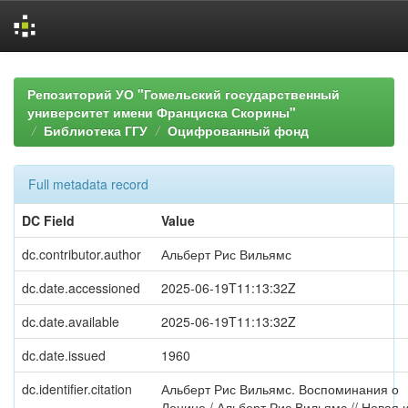
Skip
navigation
Репозиторий УО "Гомельский государственный
университет имени Франциска Скорины"
Библиотека ГГУ
Оцифрованный фонд
Full metadata record
DC Field
Value
dc.contributor.author
Альберт Рис Вильямс
dc.date.accessioned
2025-06-19T11:13:32Z
dc.date.available
2025-06-19T11:13:32Z
dc.date.issued
1960
dc.identifier.citation
Альберт Рис Вильямс. Воспоминания о
Ленине / Альберт Рис Вильямс // Новая 