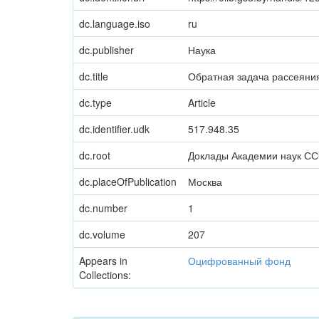
dc.language.iso
ru
dc.publisher
Наука
dc.title
Обратная задача рассеяния
dc.type
Article
dc.identifier.udk
517.948.35
dc.root
Доклады Академии наук С
dc.placeOfPublication
Москва
dc.number
1
dc.volume
207
Appears in
Оцифрованный фонд
Collections: