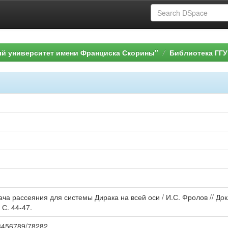
ый университет имени Франциска Скорины"
Библиотека ГГУ
ча рассеяния для системы Дирака на всей оси / И.С. Фролов // До
 С. 44-47.
123456789/78282