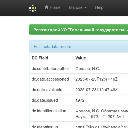
Home
Browse
Help
Skip
navigation
Репозиторий УО "Гомельский государственн
Full metadata record
DC Field
Value
dc.contributor.author
Фролов, И.С.
dc.date.accessioned
2025-07-23T12:47:46Z
dc.date.available
2025-07-23T12:47:46Z
dc.date.issued
1972
dc.identifier.citation
Фролов, И.С. Обратная зада
Наука, 1972. - Т. 207, № 1. -
dc.identifier.uri
https://elib.gsu.by/handle/