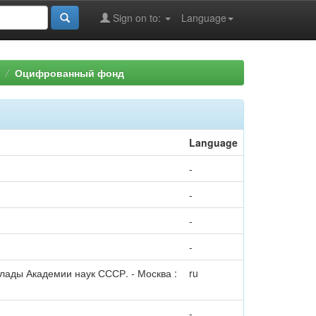
Sign on to:
Language
Оцифрованный фонд
Language
-
-
-
-
клады Академии наук СССР. - Москва :
ru
-