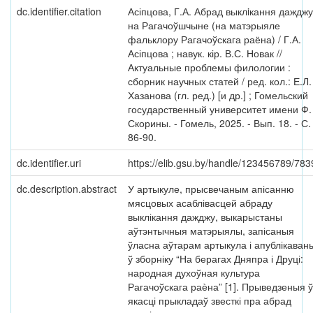
dc.identifier.citation
Асіпцова, Г.А. Абрад выклiкання дажджу
на Рагачоўшчыне (на матэрыяле
фальклору Рагачоўскага раёна) / Г.А.
Асіпцова ; навук. кір. В.С. Новак //
Актуальные проблемы филологии :
сборник научных статей / ред. кол.: Е.Л.
Хазанова (гл. ред.) [и др.] ; Гомельский
государственный университет имени Ф.
Скорины. - Гомель, 2025. - Вып. 18. - С.
86-90.
dc.identifier.uri
https://elib.gsu.by/handle/123456789/783
dc.description.abstract
У артыкуле, прысвечаным апісанню
мясцовых асаблівасцей абраду
выклікання дажджу, выкарыстаны
аўтэнтычныя матэрыялы, запісаныя
ўласна аўтарам артыкула і апублікаван
ў зборніку “На берагах Дняпра і Друці:
народная духоўная культура
Рагачоўскага раѐна” [1]. Прыведзеныя ў
якасці прыкладаў звесткі пра абрад