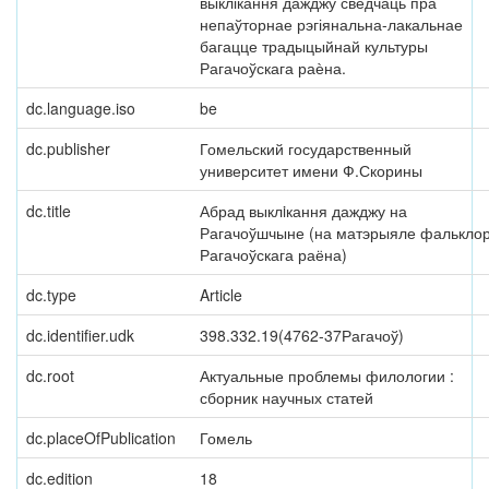
выклікання дажджу сведчаць пра
непаўторнае рэгіянальна-лакальнае
багацце традыцыйнай культуры
Рагачоўскага раѐна.
dc.language.iso
be
dc.publisher
Гомельский государственный
университет имени Ф.Скорины
dc.title
Абрад выклiкання дажджу на
Рагачоўшчыне (на матэрыяле фалькло
Рагачоўскага раёна)
dc.type
Article
dc.identifier.udk
398.332.19(4762-37Рагачоў)
dc.root
Актуальные проблемы филологии :
сборник научных статей
dc.placeOfPublication
Гомель
dc.edition
18