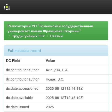
Skip
navigation
Репозиторий УО "Гомельский государственный
университет имени Франциска Скорины"
Труды учёных ГГУ
Статьи
Full metadata record
DC Field
Value
dc.contributor.author
Асіпцова, Г.А.
dc.contributor.author
Новак, В.С.
dc.date.accessioned
2025-08-12T12:46:19Z
dc.date.available
2025-08-12T12:46:19Z
dc.date.issued
2025