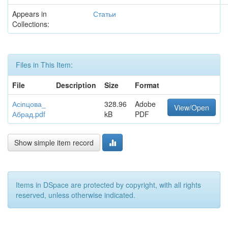
Appears in
Статьи
Collections:
Files in This Item:
File
Description
Size
Format
Асіпцова_
328.96
Adobe
View/Open
Абрад.pdf
kB
PDF
Show simple item record
Items in DSpace are protected by copyright, with all rights
reserved, unless otherwise indicated.