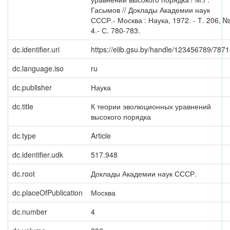
Гасымов // Доклады Академии наук
СССР.- Москва : Наука, 1972. - Т. 206, №
4.- С. 780-783.
dc.identifier.uri
https://elib.gsu.by/handle/123456789/787
dc.language.iso
ru
dc.publisher
Наука
dc.title
К теории эволюционных уравнений
высокого порядка
dc.type
Article
dc.identifier.udk
517.948
dc.root
Доклады Академии наук СССР.
dc.placeOfPublication
Москва
dc.number
4