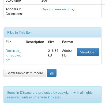
dc.volume
206
Appears in
Оцифрованный фонд
Collections:
Files in This Item:
File
Description
Size
Format
Гасымов_
216.65
Adobe
View/Open
К_теории.
kB
PDF
pdf
Show simple item record
Items in DSpace are protected by copyright, with all rights
reserved, unless otherwise indicated.