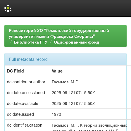
Skip
navigation
Репозиторий УО "Гомельский государственный
университет имени Франциска Скорины"
Библиотека ГГУ
Оцифрованный фонд
Full metadata record
DC Field
Value
dc.contributor.author
Гасымов, М.Г.
dc.date.accessioned
2025-09-12T07:15:50Z
dc.date.available
2025-09-12T07:15:50Z
dc.date.issued
1972
dc.identifier.citation
Гасымов, М.Г. К теории эволюционных
уравнений высокого порядка / М.Г.