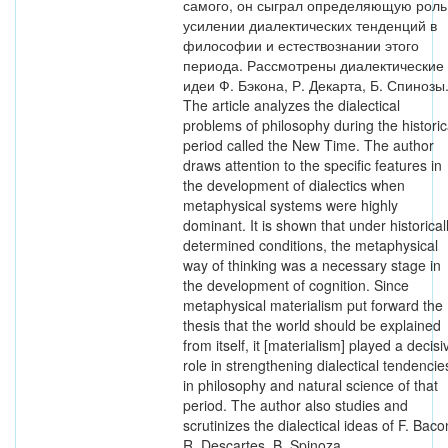
самого, он сыграл определяющую роль
усилении диалектических тенденций в
философии и естествознании этого
периода. Рассмотрены диалектические
идеи Ф. Бэкона, Р. Декарта, Б. Спинозы.
The article analyzes the dialectical
problems of philosophy during the historic
period called the New Time. The author
draws attention to the specific features in
the development of dialectics when
metaphysical systems were highly
dominant. It is shown that under historical
determined conditions, the metaphysical
way of thinking was a necessary stage in
the development of cognition. Since
metaphysical materialism put forward the
thesis that the world should be explained
from itself, it [materialism] played a decisi
role in strengthening dialectical tendencie
in philosophy and natural science of that
period. The author also studies and
scrutinizes the dialectical ideas of F. Baco
R. Descartes, B. Spinoza.