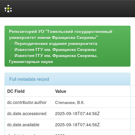
Skip
navigation
Репозиторий УО "Гомельский государственный
университет имени Франциска Скорины"
Периодические издания университета
Известия ГГУ им. Франциска Скорины
Известия ГГУ им. Франциска Скорины.
Гуманитарные науки
Full metadata record
DC Field
Value
dc.contributor.author
Степанюк, В.К.
dc.date.accessioned
2025-09-18T07:44:56Z
dc.date.available
2025-09-18T07:44:56Z