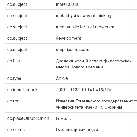
dc.subject
materialism
dc.subject
metaphysical way of thinking
dc.subject
mechanistic form of movement
dc.subject
development
dc.subject
empirical research
dc.title
Диалектический аспект философской
мысли Нового времени
dc.type
Article
dc.identifier.udk
1(091):113/119:141 «16/17»
dc.root
Известия Гомельского государственног
университета имени Ф. Скорины
dc.placeOfPublication
Гомель
dc.series
Гуманитарные науки