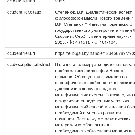
dc.date.issued
2025
dc.identifier.citation
Степанюк, В.К. Диалектический аспект
философской мысли Нового времени /
В.К. Степанюк // Известия Гомельского
государственного университета имени 
Скорины. Сер.: Гуманитарные науки. -
2025. - № 4 (151). - С. 181-184.
dc.identifier.uri
https://elib.gsu.by/handle/123456789/790
dc.description.abstract
В статье анализируется диалектическая
проблематика философии Нового
времени. Обращается внимание на
специфические особенности в развитии
диалектики в эпоху господства
метафизических систем. Показано, что 
исторически определенных условиях
метафизический способ мышления был
необходимой ступенью развития
познания. Поскольку метафизический
материализм обосновывал
необходимость объяснения мира из не