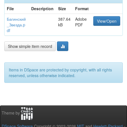
File
Description
Size
Format
Багинский
387.64
Adobe
View/Open
_Звезда.p
kB
PDF
df
Show simple item record
Items in DSpace are protected by copyright, with all rights
reserved, unless otherwise indicated.
Theme by
DSpace Software
Copyright © 2002-2026
MIT
and
Hewlett-Packard
-