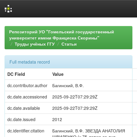
Skip
navigation
Репозиторий УО "Гомельский государственный
университет имени Франциска Скорины"
Труды учёных ГГУ
Статьи
Full metadata record
DC Field
Value
dc.contributor.author
Багинский, В.Ф.
dc.date.accessioned
2025-09-22T07:29:29Z
dc.date.available
2025-09-22T07:29:29Z
dc.date.issued
2012
dc.identifier.citation
Багинский, В.Ф. ЗВЕЗДА АНАТОЛИЯ
ШВИДЕНКО (к 75-летию со дня