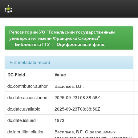
Skip
navigation
Репозиторий УО "Гомельский государственный
университет имени Франциска Скорины"
Библиотека ГГУ
Оцифрованный фонд
Full metadata record
DC Field
Value
dc.contributor.author
Васильев, В.Г.
dc.date.accessioned
2025-09-23T08:38:56Z
dc.date.available
2025-09-23T08:38:56Z
dc.date.issued
1973
dc.identifier.citation
Васильев, В.Г. О разрешимых
элементарно эквивалентных группах /