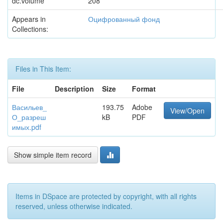
dc.volume
208
Appears in
Оцифрованный фонд
Collections:
Files in This Item:
File
Description
Size
Format
Васильев_
193.75
Adobe
View/Open
О_разреш
kB
PDF
имых.pdf
Show simple item record
Items in DSpace are protected by copyright, with all rights
reserved, unless otherwise indicated.