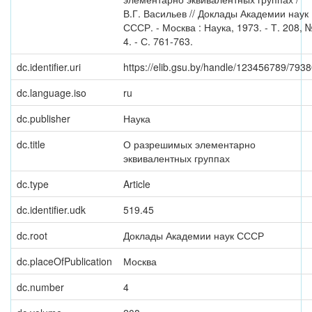
В.Г. Васильев // Доклады Академии наук
СССР. - Москва : Наука, 1973. - Т. 208, 
4. - С. 761-763.
dc.identifier.uri
https://elib.gsu.by/handle/123456789/793
dc.language.iso
ru
dc.publisher
Наука
dc.title
О разрешимых элементарно
эквивалентных группах
dc.type
Article
dc.identifier.udk
519.45
dc.root
Доклады Академии наук СССР
dc.placeOfPublication
Москва
dc.number
4