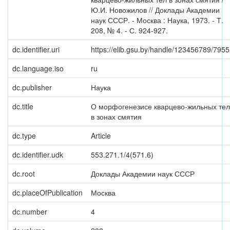
Ю.И. Новожилов // Доклады Академии
наук СССР. - Москва : Наука, 1973. - Т.
208, № 4. - С. 924-927.
dc.identifier.uri
https://elib.gsu.by/handle/123456789/795
dc.language.iso
ru
dc.publisher
Наука
dc.title
О морфогенезисе кварцево-жильных тел
в зонах смятия
dc.type
Article
dc.identifier.udk
553.271.1/4(571.6)
dc.root
Доклады Академии наук СССР
dc.placeOfPublication
Москва
dc.number
4