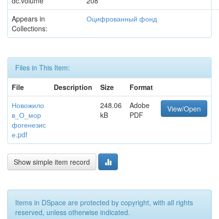
dc.volume
208
Appears in
Оцифрованный фонд
Collections:
Files in This Item:
File
Description
Size
Format
Новожило
248.06
Adobe
View/Open
в_О_мор
kB
PDF
фогенезис
е.pdf
Show simple item record
Items in DSpace are protected by copyright, with all rights
reserved, unless otherwise indicated.