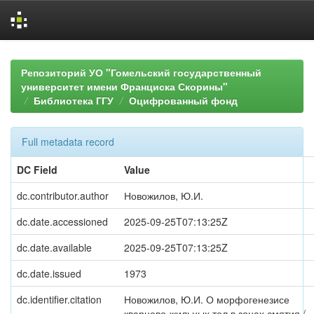
Skip
navigation
Репозиторий УО "Гомельский государственный
университет имени Франциска Скорины"
Библиотека ГГУ
Оцифрованный фонд
Full metadata record
DC Field
Value
dc.contributor.author
Новожилов, Ю.И.
dc.date.accessioned
2025-09-25T07:13:25Z
dc.date.available
2025-09-25T07:13:25Z
dc.date.issued
1973
dc.identifier.citation
Новожилов, Ю.И. О морфогенезисе
кварцево-жильных тел в зонах смятия /