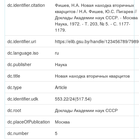
dc.identifier.citation
Фишев, Н.А. Новая находка вторичных
кварцитов / Н.А. Фишев, Ю.С. Пигарев //
Доклады Академии наук СССР. - Москва 
Наука, 1972. - Т. 203, № 5. - С. 1177-
1179.
dc.identifier.uri
https://elib.gsu.by/handle/123456789/798
dc.language.iso
ru
dc.publisher
Наука
dc.title
Новая находка вторичных кварцитов
dc.type
Article
dc.identifier.udk
553.22/24(517.54)
dc.root
Доклады Академии наук СССР
dc.placeOfPublication
Москва
dc.number
5