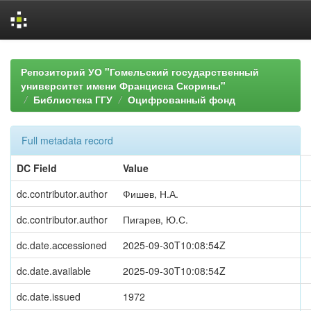
Skip
navigation
Репозиторий УО "Гомельский государственный
университет имени Франциска Скорины"
Библиотека ГГУ
Оцифрованный фонд
Full metadata record
DC Field
Value
dc.contributor.author
Фишев, Н.А.
dc.contributor.author
Пигарев, Ю.С.
dc.date.accessioned
2025-09-30T10:08:54Z
dc.date.available
2025-09-30T10:08:54Z
dc.date.issued
1972