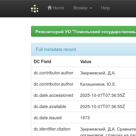
Home
Browse
Help
Skip
navigation
Репозиторий УО "Гомельский государственн
Full metadata record
DC Field
Value
dc.contributor.author
Закржевский, Д.А.
dc.contributor.author
Калашников, Ю.Е.
dc.date.accessioned
2025-10-07T07:36:55Z
dc.date.available
2025-10-07T07:36:55Z
dc.date.issued
1973
dc.identifier.citation
Закржевский, Д.А. Сравнит
организмов, стоящих на раз