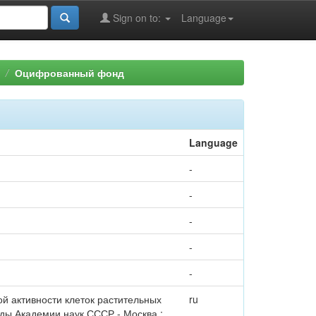
Sign on to:
Language
Оцифрованный фонд
Language
-
-
-
-
-
й активности клеток растительных
ru
ады Академии наук СССР.- Москва :