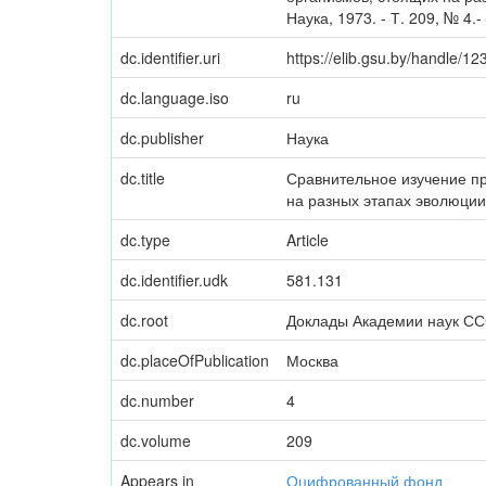
Наука, 1973. - Т. 209, № 4.-
dc.identifier.uri
https://elib.gsu.by/handle/
dc.language.iso
ru
dc.publisher
Наука
dc.title
Сравнительное изучение пр
на разных этапах эволюции
dc.type
Article
dc.identifier.udk
581.131
dc.root
Доклады Академии наук С
dc.placeOfPublication
Москва
dc.number
4
dc.volume
209
Appears in
Оцифрованный фонд