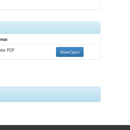
rmat
obe PDF
View/Open