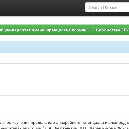
ый университет имени Франциска Скорины"
Библиотека ГГУ
ельное изучение предельного анаэробного потенциала и электродно
ных этапах эволюции / Д.А. Закржевский, Ю.Е. Калашников // Докл