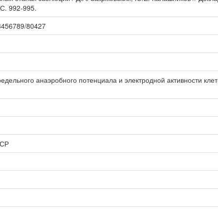
 С. 992-995.
123456789/80427
едельного анаэробного потенциала и электродной активности клет
ССР