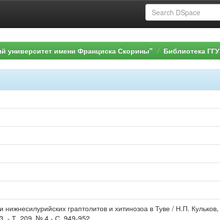
ый университет имени Франциска Скорины"
Библиотека ГГУ
и нижнесилурийских граптолитов и хитинозоа в Туве / Н.П. Кульков,
. - Т. 209, № 4.- С. 949-952.