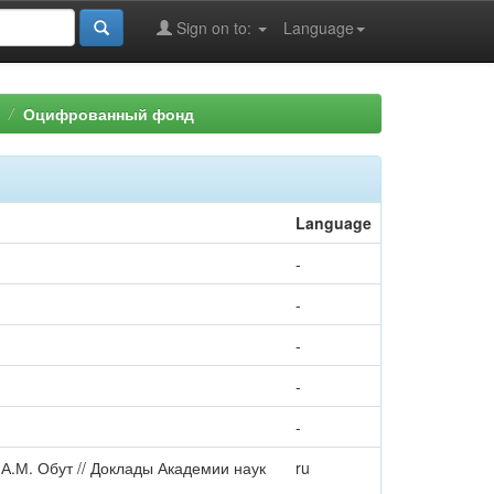
Sign on to:
Language
Оцифрованный фонд
Language
-
-
-
-
-
 А.М. Обут // Доклады Академии наук
ru