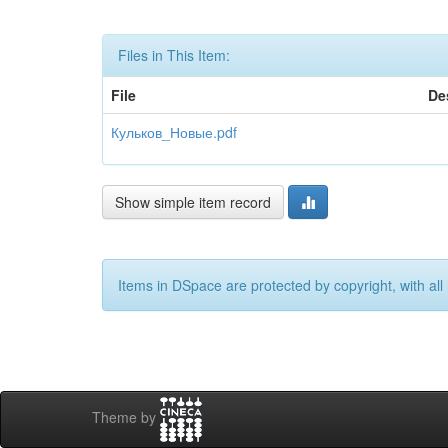
Files in This Item:
File
De
Кульков_Новые.pdf
Show simple item record
Items in DSpace are protected by copyright, with all 
Theme by