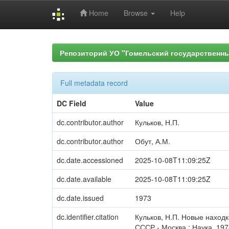
Home
Browse
Help
Skip
navigation
Репозиторий УО "Гомельский государственн
Full metadata record
DC Field
Value
dc.contributor.author
Кульков, Н.П.
dc.contributor.author
Обут, А.М.
dc.date.accessioned
2025-10-08T11:09:25Z
dc.date.available
2025-10-08T11:09:25Z
dc.date.issued
1973
dc.identifier.citation
Кульков, Н.П. Новые находк
СССР.- Москва : Наука, 1973