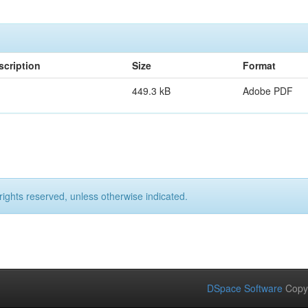
scription
Size
Format
449.3 kB
Adobe PDF
rights reserved, unless otherwise indicated.
DSpace Software
Copy