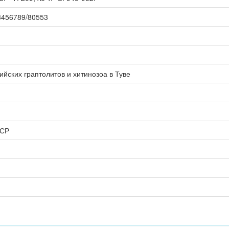
123456789/80553
йских граптолитов и хитинозоа в Туве
ССР