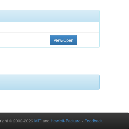
View/Open
right © 2002-2026
MIT
and
Hewlett-Packard
-
Feedback