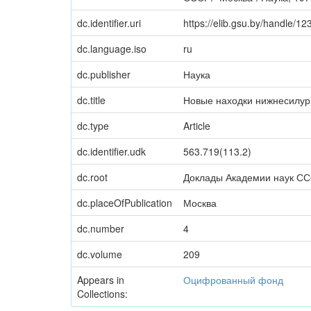
dc.identifier.uri
https://elib.gsu.by/handle/
dc.language.iso
ru
dc.publisher
Наука
dc.title
Новые находки нижнесилури
dc.type
Article
dc.identifier.udk
563.719(113.2)
dc.root
Доклады Академии наук С
dc.placeOfPublication
Москва
dc.number
4
dc.volume
209
Appears in
Оцифрованный фонд
Collections: