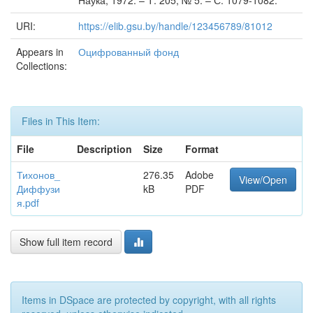
Наука, 1972. – Т. 205, № 5. – С. 1079-1082.
URI:
https://elib.gsu.by/handle/123456789/81012
Appears in
Оцифрованный фонд
Collections:
Files in This Item:
File
Description
Size
Format
Тихонов_
276.35
Adobe
View/Open
Диффузи
kB
PDF
я.pdf
Show full item record
Items in DSpace are protected by copyright, with all rights