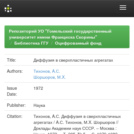
Skip
navigation
Репозиторий УО "Гомельский государственный
университет имени Франциска Скорины"
Библиотека ГГУ
Оцифрованный фонд
Title:
Диффузия в сверхпластичных агрегатах
Authors:
Тихонов, A.С.
Шоршоров, М.X.
Issue
1972
Date:
Publisher:
Наука
Citation:
Тихонов, A.С. Диффузия в сверхпластичных
агрегатах / A.С. Тихонов, М.X. Шоршоров //
Доклады Академии наук СССР. – Москва :