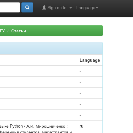
Sign on to:
Language
ГУ
Статьи
Language
-
-
-
-
-
ыке Python / А.И. Мирошниченко ;
ru
нференция студентов, магистрантов и