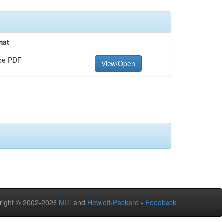
mat
be PDF
View/Open
right © 2002-2026
MIT
and
Hewlett-Packard
-
Feedback