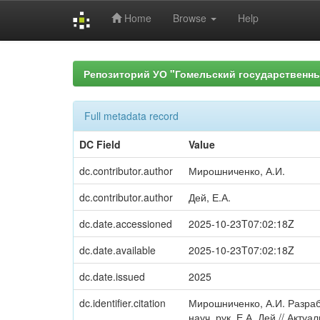
Home
Browse
Help
Skip
navigation
Репозиторий УО "Гомельский государственн
Full metadata record
DC Field
Value
dc.contributor.author
Мирошниченко, А.И.
dc.contributor.author
Дей, Е.А.
dc.date.accessioned
2025-10-23T07:02:18Z
dc.date.available
2025-10-23T07:02:18Z
dc.date.issued
2025
dc.identifier.citation
Мирошниченко, А.И. Разраб
науч. рук. Е.А. Дей // Акт