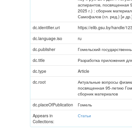
аспирантов, посвященная 9
2025 г.) : сборник материал
Самофалов (гл. ред.) [и др.
dc.identifier.uri
https://elib.gsu.by/handle/
dc.language.iso
ru
dc.publisher
Гомельский государственн
dc.title
Разработка приложения для
dc.type
Article
dc.root
Актуальные вопросы физики
посвященная 95-летию Гоме
сборник материалов
dc.placeOfPublication
Гомель
Appears in
Статьи
Collections: