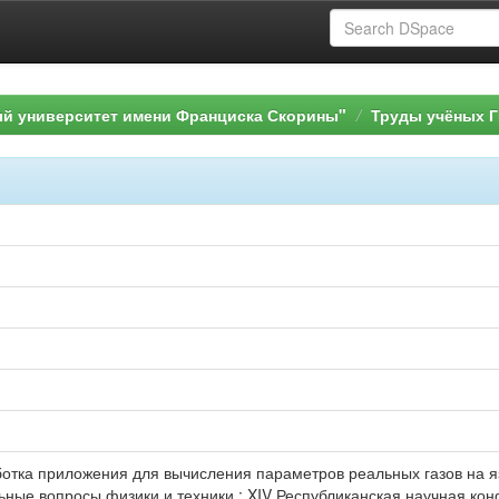
ый университет имени Франциска Скорины"
Труды учёных Г
отка приложения для вычисления параметров реальных газов на яз
уальные вопросы физики и техники : XIV Республиканская научная ко