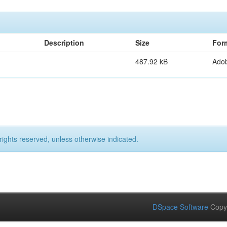
Description
Size
For
487.92 kB
Ado
rights reserved, unless otherwise indicated.
DSpace Software
Copy