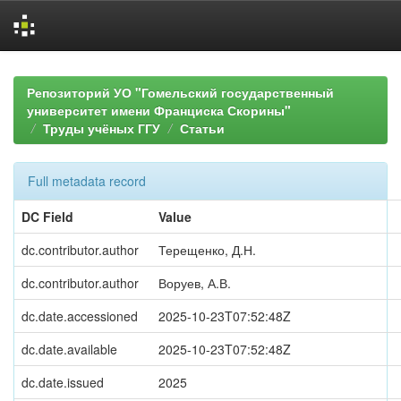
Skip
navigation
Репозиторий УО "Гомельский государственный
университет имени Франциска Скорины"
Труды учёных ГГУ
Статьи
Full metadata record
DC Field
Value
dc.contributor.author
Терещенко, Д.Н.
dc.contributor.author
Воруев, А.В.
dc.date.accessioned
2025-10-23T07:52:48Z
dc.date.available
2025-10-23T07:52:48Z
dc.date.issued
2025