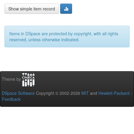
Show simple item record
Items in DSpace are protected by copyright, with all rights
reserved, unless otherwise indicated.
Theme by
DSpace Software
Copyright © 2002-2026
MIT
and
Hewlett-Packard
-
Feedback