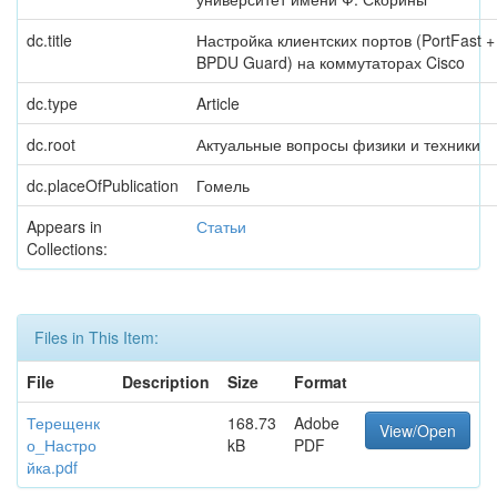
dc.title
Настройка клиентских портов (PortFast +
BPDU Guard) на коммутаторах Cisco
dc.type
Article
dc.root
Актуальные вопросы физики и техники
dc.placeOfPublication
Гомель
Appears in
Статьи
Collections:
Files in This Item:
File
Description
Size
Format
Терещенк
168.73
Adobe
View/Open
о_Настро
kB
PDF
йка.pdf