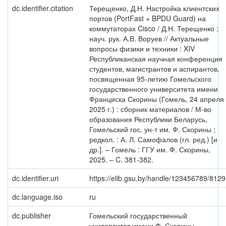
dc.identifier.citation
Терещенко, Д.Н. Настройка клиентских
портов (PortFast + BPDU Guard) на
коммутаторах Cisco / Д.Н. Терещенко ;
науч. рук. А.В. Воруев // Актуальные
вопросы физики и техники : XIV
Республиканская научная конференция
студентов, магистрантов и аспирантов,
посвященная 95-летию Гомельского
государственного университета имени
Франциска Скорины (Гомель, 24 апреля
2025 г.) : сборник материалов / М-во
образования Республики Беларусь,
Гомельский гос. ун-т им. Ф. Скорины ;
редкол. : А. Л. Самофалов (гл. ред.) [и
др.]. – Гомель : ГГУ им. Ф. Скорины,
2025. – C. 381-382.
dc.identifier.uri
https://elib.gsu.by/handle/123456789/812
dc.language.iso
ru
dc.publisher
Гомельский государственный
университет имени Ф. Скорины