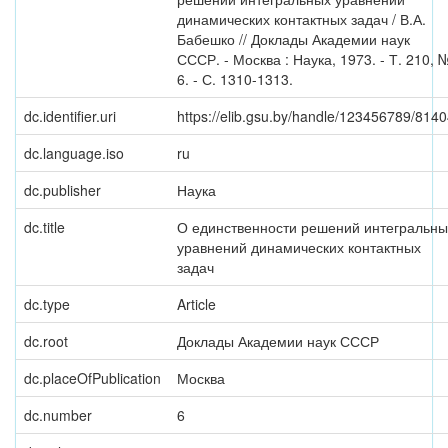
динамических контактных задач / В.А.
Бабешко // Доклады Академии наук
СССР. - Москва : Наука, 1973. - Т. 210, 
6. - С. 1310-1313.
dc.identifier.uri
https://elib.gsu.by/handle/123456789/814
dc.language.iso
ru
dc.publisher
Наука
dc.title
О единственности решений интегральны
уравнений динамических контактных
задач
dc.type
Article
dc.root
Доклады Академии наук СССР
dc.placeOfPublication
Москва
dc.number
6