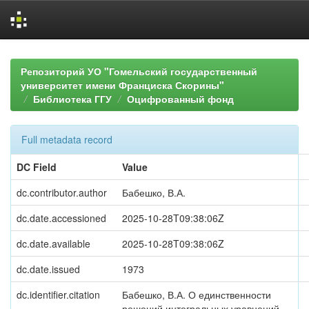
Skip
navigation
Репозиторий УО "Гомельский государственный
университет имени Франциска Скорины"
Библиотека ГГУ
Оцифрованный фонд
Full metadata record
DC Field
Value
dc.contributor.author
Бабешко, В.А.
dc.date.accessioned
2025-10-28T09:38:06Z
dc.date.available
2025-10-28T09:38:06Z
dc.date.issued
1973
dc.identifier.citation
Бабешко, В.А. О единственности
решений интегральных уравнений