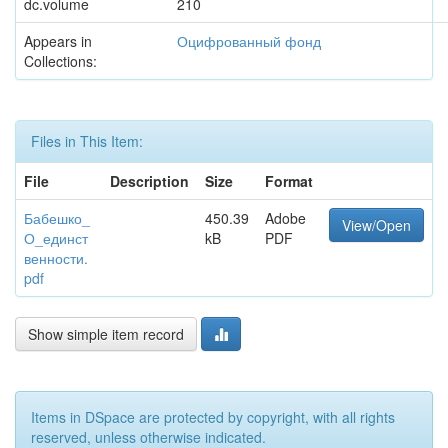
dc.volume
210
Appears in
Оцифрованный фонд
Collections:
Files in This Item:
File
Description
Size
Format
Бабешко_
450.39
Adobe
View/Open
О_единст
kB
PDF
венности.
pdf
Show simple item record
Items in DSpace are protected by copyright, with all rights
reserved, unless otherwise indicated.