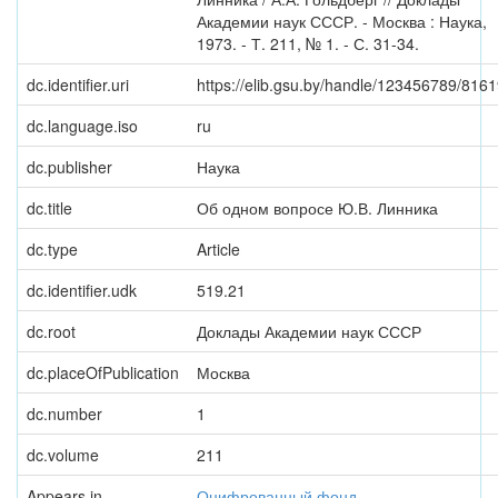
Академии наук СССР. - Москва : Наука,
1973. - Т. 211, № 1. - С. 31-34.
dc.identifier.uri
https://elib.gsu.by/handle/123456789/816
dc.language.iso
ru
dc.publisher
Наука
dc.title
Об одном вопросе Ю.В. Линника
dc.type
Article
dc.identifier.udk
519.21
dc.root
Доклады Академии наук СССР
dc.placeOfPublication
Москва
dc.number
1
dc.volume
211
Appears in
Оцифрованный фонд