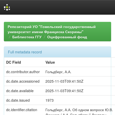
Skip
navigation
Репозиторий УО "Гомельский государственный
университет имени Франциска Скорины"
Библиотека ГГУ
Оцифрованный фонд
Full metadata record
DC Field
Value
dc.contributor.author
Гольдберг, А.А.
dc.date.accessioned
2025-11-03T09:41:50Z
dc.date.available
2025-11-03T09:41:50Z
dc.date.issued
1973
dc.identifier.citation
Гольдберг, А.А. Об одном вопросе Ю.В.
Линника / А.А. Гольдберг // Доклады