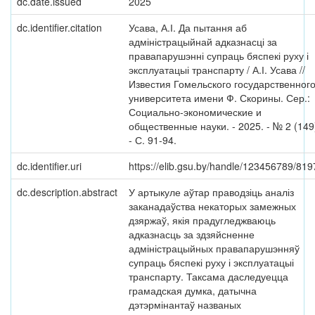
dc.date.issued
2025
dc.identifier.citation
Усава, А.І. Да пытання аб
адміністрацыйнай адказнасці за
правапарушэнні супраць бяспекі руху і
эксплуатацыі транспарту / А.І. Усава //
Известия Гомельского государственног
университета имени Ф. Скорины. Сер.:
Социально-экономические и
общественные науки. - 2025. - № 2 (149
- С. 91-94.
dc.identifier.uri
https://elib.gsu.by/handle/123456789/819
dc.description.abstract
У артыкуле аўтар праводзіць аналіз
заканадаўства некаторых замежных
дзяржаў, якія прадугледжваюць
адказнасць за здзяйсненне
адміністрацыйных правапарушэнняў
супраць бяспекі руху і эксплуатацыі
транспарту. Таксама даследуецца
грамадская думка, датычна
дэтэрмінантаў названых