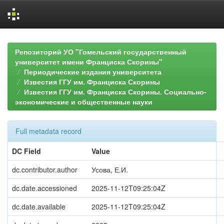
Skip
navigation
Репозиторий УО "Гомельский государственный
университет имени Франциска Скорины"
Периодические издания университета
Известия ГГУ им. Франциска Скорины
Известия ГГУ им. Франциска Скорины. Социально-
экономические и общественные науки
Full metadata record
DC Field
Value
dc.contributor.author
Усова, Е.И.
dc.date.accessioned
2025-11-12T09:25:04Z
dc.date.available
2025-11-12T09:25:04Z