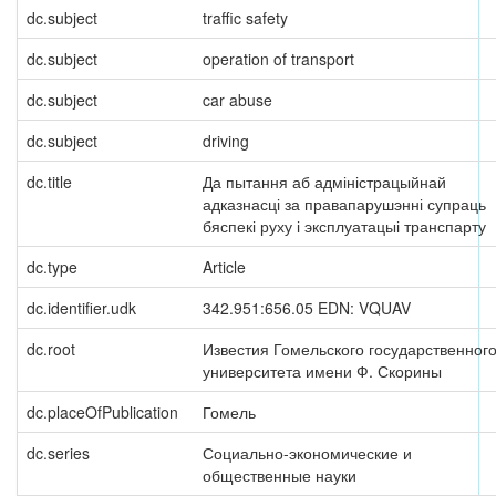
dc.subject
traffic safety
dc.subject
operation of transport
dc.subject
car abuse
dc.subject
driving
dc.title
Да пытання аб адміністрацыйнай
адказнасці за правапарушэнні супраць
бяспекі руху і эксплуатацыі транспарту
dc.type
Article
dc.identifier.udk
342.951:656.05 EDN: VQUAV
dc.root
Известия Гомельского государственног
университета имени Ф. Скорины
dc.placeOfPublication
Гомель
dc.series
Социально-экономические и
общественные науки