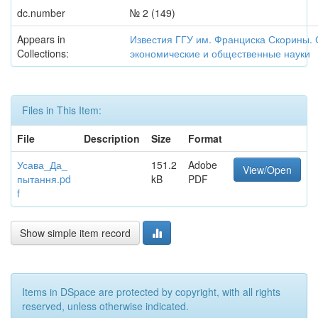
dc.number
№ 2 (149)
Appears in
Известия ГГУ им. Франциска Скорины.
Collections:
экономические и общественные науки
Files in This Item:
File
Description
Size
Format
Усава_Да_
151.2
Adobe
View/Open
пытання.pd
kB
PDF
f
Show simple item record
Items in DSpace are protected by copyright, with all rights
reserved, unless otherwise indicated.