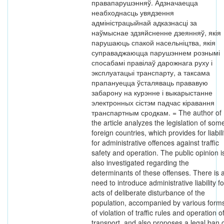
правапарушэнняў. Адзначаецца
неабходнасць увядзення
адміністрацыйнай адказнасці за
наўмыснае здзяйсненне дзеянняў, якія
парушаюць спакой насельніцтва, якія
суправаджаюцца парушэннем рознымі
спосабамі правілаў дарожнага руху і
эксплуатацыі транспарту, а таксама
прапануецца ўсталяваць прававую
забарону на курэнне і выкарыстанне
электронных сістэм падчас кіравання
транспартным сродкам. = The author of
the article analyzes the legislation of som
foreign countries, which provides for liabili
for administrative offences against traffic
safety and operation. The public opinion i
also investigated regarding the
determinants of these offenses. There is 
need to introduce administrative liability fo
acts of deliberate disturbance of the
population, accompanied by various form
of violation of traffic rules and operation o
transport, and also proposes a legal ban 