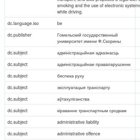
smoking and the use of electronic system
while driving.
dc.language.iso
be
dc.publisher
Гомельский государственный
университет имени Ф.Скорины
dc.subject
адміністрацыйная адказнасць
dc.subject
адміністрацыйнае правапарушэнне
dc.subject
бяспека руху
dc.subject
эксплуатацыя транспарту
dc.subject
аўтахуліганства
dc.subject
кіраванне транспартным сродкам
dc.subject
administrative liability
dc.subject
administrative offence