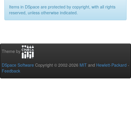
Items in DSpace are protected by copyright, with all rights
reserved, unless otherwise indicated.
Theme by
DSpace Software
Copyright © 2002-2026
MIT
and
Hewlett-Packard
-
Feedback