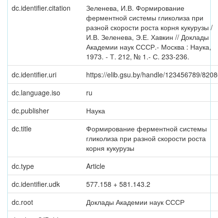
dc.identifier.citation
Зеленева, И.В. Формирование
ферментной системы гликолиза при
разной скорости роста корня кукурузы /
И.В. Зеленева, Э.Е. Хавкин // Доклады
Академии наук СССР.- Москва : Наука,
1973. - Т. 212, № 1.- С. 233-236.
dc.identifier.uri
https://elib.gsu.by/handle/123456789/820
dc.language.iso
ru
dc.publisher
Наука
dc.title
Формирование ферментной системы
гликолиза при разной скорости роста
корня кукурузы
dc.type
Article
dc.identifier.udk
577.158 + 581.143.2
dc.root
Доклады Академии наук СССР