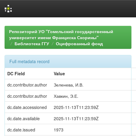
Skip
navigation
Репозиторий УО "Гомельский государственный
университет имени Франциска Скорины"
Библиотека ГГУ
Оцифрованный фонд
Full metadata record
DC Field
Value
dc.contributor.author
Зеленева, И.В.
dc.contributor.author
Хавкин, Э.Е.
dc.date.accessioned
2025-11-13T11:23:59Z
dc.date.available
2025-11-13T11:23:59Z
dc.date.issued
1973