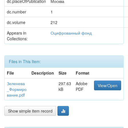
dc.placeOfPublication
Москва
dc.number
1
dc.volume
212
Appears in
Оцифрованный фонд
Collections:
Files in This Item:
File
Description
Size
Format
Зеленева
297.63
Adobe
View/Open
_Формиро
kB
PDF
вание.pdf
Show simple item record