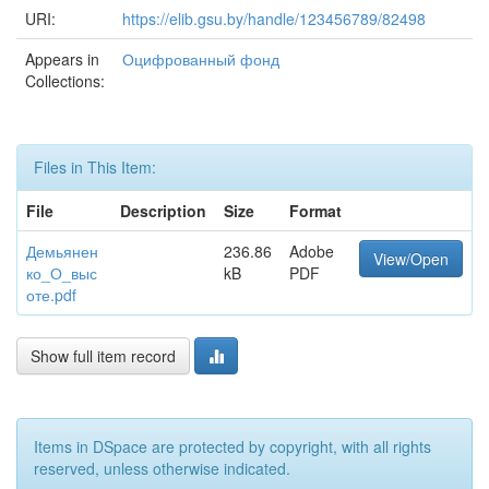
URI:
https://elib.gsu.by/handle/123456789/82498
Appears in
Оцифрованный фонд
Collections:
Files in This Item:
File
Description
Size
Format
Демьянен
236.86
Adobe
View/Open
ко_О_выс
kB
PDF
оте.pdf
Show full item record
Items in DSpace are protected by copyright, with all rights
reserved, unless otherwise indicated.