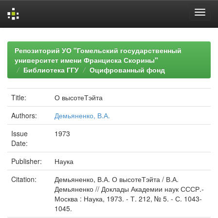
Skip
navigation
Репозиторий УО "Гомельский государственный
университет имени Франциска Скорины"
Библиотека ГГУ
Оцифрованный фонд
Title:
О высотеТэйта
Authors:
Демьяненко, В.А.
Issue
1973
Date:
Publisher:
Наука
Citation:
Демьяненко, В.А. О высотеТэйта / В.А.
Демьяненко // Доклады Академии наук СССР.-
Москва : Наука, 1973. - Т. 212, № 5. - С. 1043-
1045.