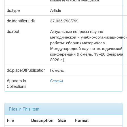
dc.type
Article
dc.identifier.udk
37.035:796/799
dc.root
Актуальные вопросы научно-
методической и учебно-организационно
работы: сборник материалов
Международной научно-методической
конференции (Гомель, 19–20 февраля
2026 г.)
dc.placeOfPublication
Гомель
Appears in
Статьи
Collections:
Files in This Item:
File
Description
Size
Format