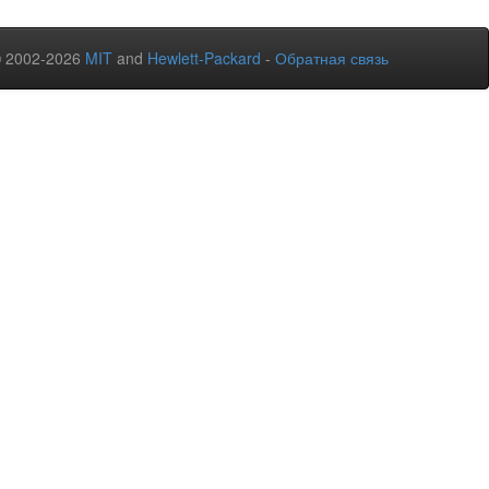
© 2002-2026
MIT
and
Hewlett-Packard
-
Обратная связь