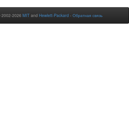
© 2002-2026
MIT
and
Hewlett-Packard
-
Обратная связь