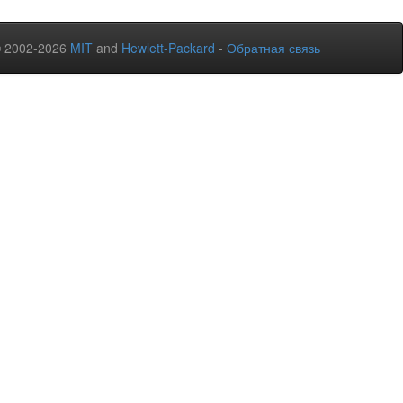
© 2002-2026
MIT
and
Hewlett-Packard
-
Обратная связь