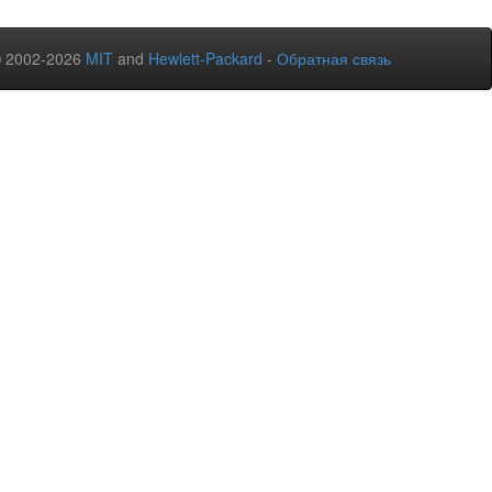
© 2002-2026
MIT
and
Hewlett-Packard
-
Обратная связь