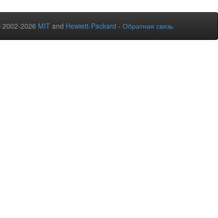
© 2002-2026
MIT
and
Hewlett-Packard
-
Обратная связь