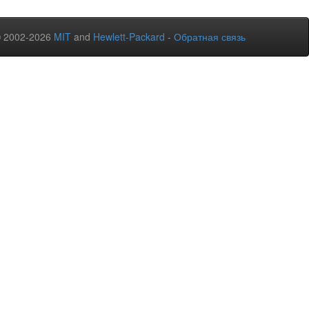
© 2002-2026
MIT
and
Hewlett-Packard
-
Обратная связь